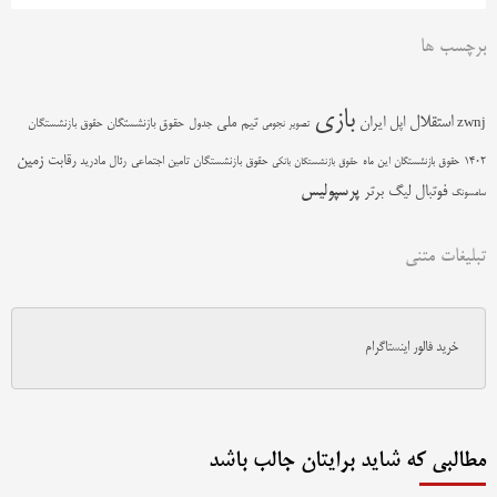
برچسب ها
بازی
استقلال
اپل
ایران
تیم ملی
zwnj
جدول
حقوق بازنشستگان
حقوق بازنشستگان
تصویر نجومی
زمین
رقابت
حقوق بازنشستگان تامین اجتماعی
رئال مادرید
1402
حقوق بازنشستگان این ماه
حقوق بازنشستگان بانکی
پرسپولیس
فوتبال
لیگ برتر
سامسونگ
تبلیغات متنی
خرید فالور اینستاگرام
مطالبی که شاید برایتان جالب باشد