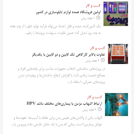
کسب و کار
اولین فروشگاه عمده لوازم تابلوسازی در کشور
1 هفته پیش
یک تأمین‌کننده عمده و قابل اعتماد می‌تواند فرآیند تولید تابلو را از چند هفته
به چند روز تبدیل کند؛ همین تفاوت، سرنوشت پروژه‌ها را رقم...
کسب و کار
تفاوت بالابر کارگاهی تک کابین و دو کابین با یکدیگر
2 هفته پیش
در پروژه‌های ساختمانی، انتخاب تجهیزات مناسب برای جابه‌جایی افراد و
مصالح اهمیت زیادی دارد. با افزایش ارتفاع ساختمان‌ها و پیچیده‌تر شدن
پروژه‌های عمرانی، استفاده از...
کسب و کار
ارتباط التهاب مزمن با بیماری‌های مختلف مانند HPV
2 هفته پیش
التهاب یکی از واکنش‌های طبیعی بدن برای مقابله با آسیب‌ها، عفونت‌ها و
عوامل بیماری‌زا است. زمانی که بدن با یک عامل خارجی مانند ویروس یا...