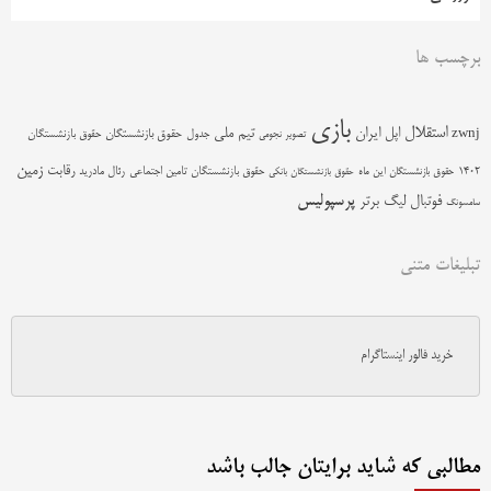
برچسب ها
بازی
استقلال
اپل
ایران
تیم ملی
zwnj
جدول
حقوق بازنشستگان
حقوق بازنشستگان
تصویر نجومی
زمین
رقابت
حقوق بازنشستگان تامین اجتماعی
رئال مادرید
1402
حقوق بازنشستگان این ماه
حقوق بازنشستگان بانکی
پرسپولیس
فوتبال
لیگ برتر
سامسونگ
تبلیغات متنی
خرید فالور اینستاگرام
مطالبی که شاید برایتان جالب باشد