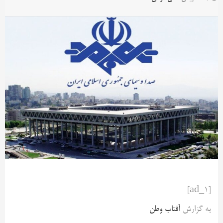
[ad_1]
به گزارش
آفتاب وطن