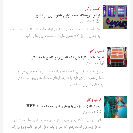
کسب و کار
اولین فروشگاه عمده لوازم تابلوسازی در کشور
2 هفته پیش
یک تأمین‌کننده عمده و قابل اعتماد می‌تواند فرآیند تولید تابلو را از چند هفته
به چند روز تبدیل کند؛ همین تفاوت، سرنوشت پروژه‌ها را رقم...
کسب و کار
تفاوت بالابر کارگاهی تک کابین و دو کابین با یکدیگر
2 هفته پیش
در پروژه‌های ساختمانی، انتخاب تجهیزات مناسب برای جابه‌جایی افراد و
مصالح اهمیت زیادی دارد. با افزایش ارتفاع ساختمان‌ها و پیچیده‌تر شدن
پروژه‌های عمرانی، استفاده از...
کسب و کار
ارتباط التهاب مزمن با بیماری‌های مختلف مانند HPV
2 هفته پیش
التهاب یکی از واکنش‌های طبیعی بدن برای مقابله با آسیب‌ها، عفونت‌ها و
عوامل بیماری‌زا است. زمانی که بدن با یک عامل خارجی مانند ویروس یا...