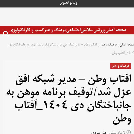
رش
ویدئو
تصویر
ه
حتوا
صفحه اصلی
ورزشی
سلامتی
اجتماعی
فرهنگ و هنر
کسب و کار
تکنولوژی
صفحه اصلی
فرهنگ و هنر
افتاب وطن – مدیر شبکه افق عزل شد/توقیف برنامه موهن به جانباختگان دی
١۴٠۴_آفتاب وطن
فرهنگ و هنر
افتاب وطن – مدیر شبکه افق
عزل شد/توقیف برنامه موهن به
جانباختگان دی ١۴٠۴_آفتاب
وطن
6 ماه پیش
علی مردی