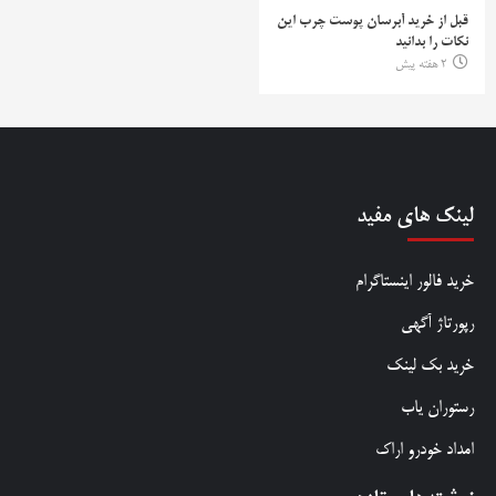
قبل از خرید آبرسان پوست چرب این
نکات را بدانید
2 هفته پیش
لینک های مفید
خرید فالور اینستاگرام
رپورتاژ آگهی
خرید بک لینک
رستوران یاب
امداد خودرو اراک