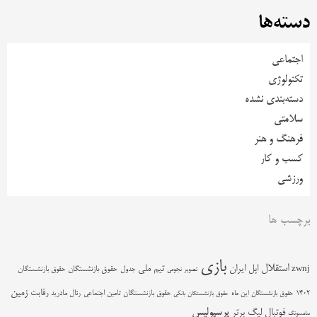
دسته‌ها
اجتماعی
تکنولوژی
دسته‌بندی نشده
سلامتی
فرهنگ و هنر
کسب و کار
ورزشی
برچسب ها
بازی
استقلال
اپل
ایران
تیم ملی
zwnj
جدول
حقوق بازنشستگان
حقوق بازنشستگان
تصویر نجومی
زمین
رقابت
حقوق بازنشستگان تامین اجتماعی
رئال مادرید
1402
حقوق بازنشستگان این ماه
حقوق بازنشستگان بانکی
پرسپولیس
فوتبال
لیگ برتر
سامسونگ