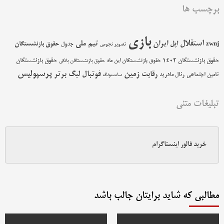
برچسب ها
بازی
استقلال
اپل
ایران
تیم ملی
حقوق بازنشستگان
zwnj
جدول
تصویر نجومی
حقوق بازنشستگان 1402
حقوق بازنشستگان
حقوق بازنشستگان این ماه
حقوق بازنشستگان بانکی
پرسپولیس
زمین
فوتبال
رقابت
لیگ برتر
تامین اجتماعی
رئال مادرید
سامسونگ
تبلیغات متنی
خرید فالور اینستاگرام
مطالبی که شاید برایتان جالب باشد