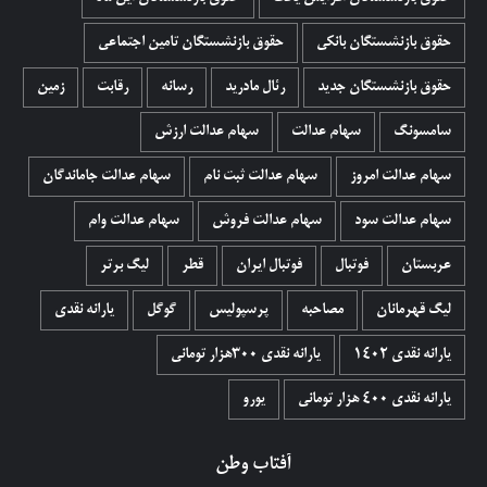
حقوق بازنشستگان بانکی
حقوق بازنشستگان تامین اجتماعی
حقوق بازنشستگان جدید
رئال مادرید
رسانه
رقابت
زمین
سامسونگ
سهام عدالت
سهام عدالت ارزش
سهام عدالت امروز
سهام عدالت ثبت نام
سهام عدالت جاماندگان
سهام عدالت سود
سهام عدالت فروش
سهام عدالت وام
عربستان
فوتبال
فوتبال ایران
قطر
لیگ برتر
لیگ قهرمانان
مصاحبه
پرسپولیس
گوگل
یارانه نقدی
یارانه نقدی 1402
یارانه نقدی ۳۰۰هزار تومانی
یارانه نقدی ۴۰۰ هزار تومانی
یورو
آفتاب وطن