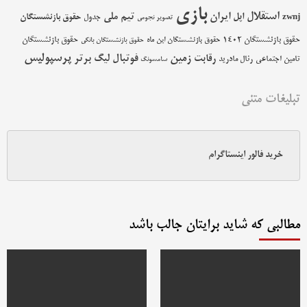
بازی
استقلال
اپل
ایران
تیم ملی
حقوق بازنشستگان
zwnj
جدول
تصویر نجومی
حقوق بازنشستگان 1402
حقوق بازنشستگان
حقوق بازنشستگان این ماه
حقوق بازنشستگان بانکی
پرسپولیس
زمین
فوتبال
رقابت
لیگ برتر
تامین اجتماعی
رئال مادرید
سامسونگ
تبلیغات متنی
خرید فالور اینستاگرام
مطالبی که شاید برایتان جالب باشد