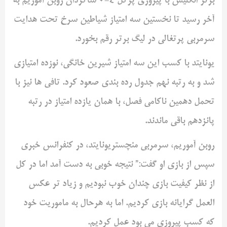
برتر انگلیس با پیروزی پرگل ۴-۰ شاگردان روبن آموریم به
آخر رسید تا نخستین سه امتیاز شیاطین سرخ تحت هدایت
سرمربی پرتغالی در لیگ برتر رقم بخورد.
یونایتد با کسب این سه امتیاز شیرین خانگی، نوزده امتیازی
شد و به رتبه نهم جدول رده بندی صعود کرد. تافی ها نیز با
تحمل دهمین ناکامی فصل، با همان یازده امتیاز در رتبه
پانزدهم باقی ماندند.
روبن آموریم، سرمربی منچستریونایتد، در کنفرانس خبری
سپس از بازی او گفت:” نتیجه خوبی به دست آمد اما در کل
از نظر کیفیت بازی چندان خوب نبودیم و زیاد تر عکس
العمل گرایانه بازی کردیم. اما به هرحال به ماموریت خود
که کسب پیروزی می بود عمل کردیم.