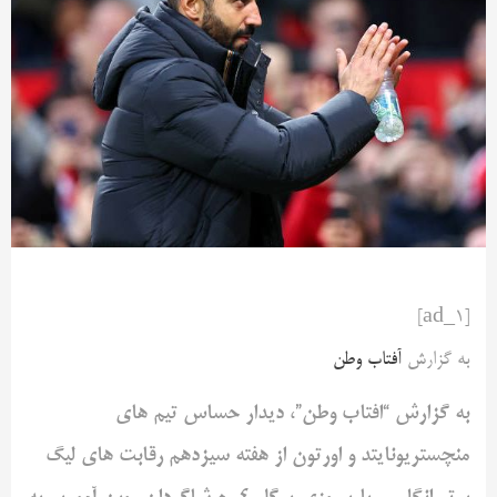
[ad_1]
به گزارش
آفتاب وطن
به گزارش “افتاب وطن”، دیدار حساس تیم های
منچستریونایتد و اورتون از هفته سیزدهم رقابت های لیگ