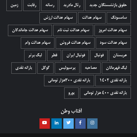
حقوق بازنشستگان جدید
رئال مادرید
رسانه
رقابت
زمین
سامسونگ
سهام عدالت
سهام عدالت ارزش
سهام عدالت امروز
سهام عدالت ثبت نام
سهام عدالت جاماندگان
سهام عدالت سود
سهام عدالت فروش
سهام عدالت وام
عربستان
فوتبال
فوتبال ایران
قطر
لیگ برتر
لیگ قهرمانان
مصاحبه
پرسپولیس
گوگل
یارانه نقدی
یارانه نقدی 1402
یارانه نقدی ۳۰۰هزار تومانی
یارانه نقدی ۴۰۰ هزار تومانی
یورو
آفتاب وطن
اینستاگرام
فیسبوک
توییتر
لینکدین
یوتیوب