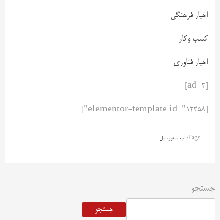
اخبار فرهنگی
کسب وکار
اخبار فناوری
[ad_2]
[elementor-template id="12258"]
Tags:
اپ استور
،
اپل
جستجو
جستجو