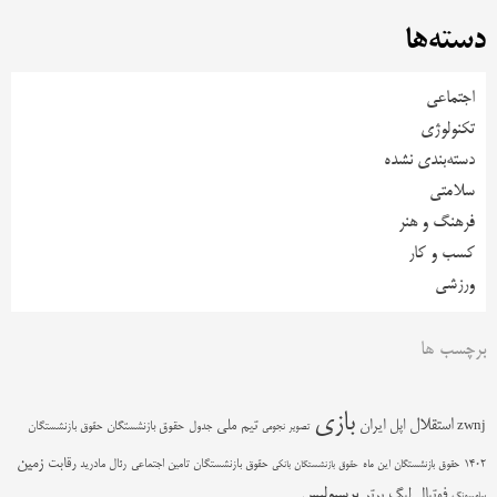
دسته‌ها
اجتماعی
تکنولوژی
دسته‌بندی نشده
سلامتی
فرهنگ و هنر
کسب و کار
ورزشی
برچسب ها
بازی
استقلال
اپل
ایران
تیم ملی
zwnj
جدول
حقوق بازنشستگان
حقوق بازنشستگان
تصویر نجومی
زمین
رقابت
حقوق بازنشستگان تامین اجتماعی
رئال مادرید
1402
حقوق بازنشستگان این ماه
حقوق بازنشستگان بانکی
پرسپولیس
فوتبال
لیگ برتر
سامسونگ