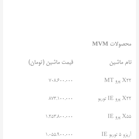
محصولات
MVM
نام ماشین
قیمت ماشین (تومان)
X22 پرو MT
۷۰۸.۶۰۰.۰۰۰
X22 پرو IE توربو
۸۷۳.۱۰۰.۰۰۰
X55 پرو IE
۱.۲۵۳.۸۰۰.۰۰۰
آریزو ۵ توربو IE
۱.۰۵۵.۹۰۰.۰۰۰