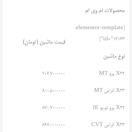
محصولات ام وی ام
[elementor-template
id="12163"]
قیمت ماشین (تومان)
نوع ماشین
X22 پرو MT
۷۰۶.۷۰۰.۰۰۰
X33 کراس MT
۸۰۰.۵۰۰.۰۰۰
X22 پرو توربو IE
۸۷۰.۷۰۰.۰۰۰
X33 کراس CVT
۸۹۷.۰۰۰.۰۰۰