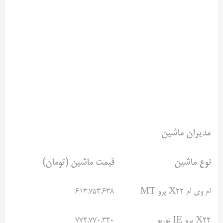
مدیران ماشین
نوع ماشین
قیمت ماشین (تومان)
ام وی ام X22 پرو MT
۶۱۳.۷۵۳.۶۳۸
X22 پرو IE توربو
۷۷۲.۷۷۰.۳۲۰