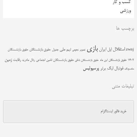
کسب و کار
ورزشی
برچسب ها
بازی
استقلال
اپل
ایران
تیم ملی
zwnj
جدول
حقوق بازنشستگان
حقوق بازنشستگان
تصویر نجومی
زمین
رقابت
حقوق بازنشستگان تامین اجتماعی
رئال مادرید
1402
حقوق بازنشستگان این ماه
حقوق بازنشستگان بانکی
پرسپولیس
فوتبال
لیگ برتر
سامسونگ
تبلیغات متنی
خرید فالور اینستاگرام