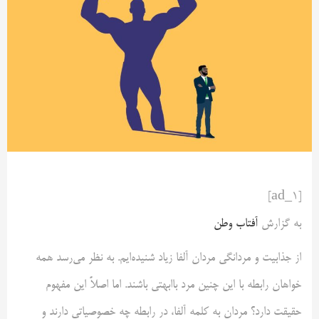
[ad_1]
به گزارش
آفتاب وطن
از جذابیت و مردانگی مردان آلفا زیاد شنیده‌ایم. به نظر می‌رسد همه
خواهان رابطه با این چنین مرد باابهتی باشند. اما اصلاً این مفهوم
حقیقت دارد؟ مردان به کلمه آلفا، در رابطه چه خصوصیاتی دارند و