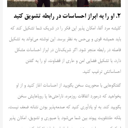
۲. او را به ابراز احساسات در رابطه تشویق کنید
کلیشه مرد آلفا، امکان پذیر این فکر را در شریک شما تشکیل کند که
باید همیشه قوی و بی‌حس به نظر برسد. این نوشته می‌تواند به تشکیل
فاصله در رابطه منجر شود. اگر شریک‌تان در ابراز احساسات مشکل
دارد، با تشکیل فضایی امن و عاری از قضاوت، او را به گفتن
احساساتش ترغیب کنید.
گفتگوهایی با محوریت سخن بگویید از احساسات اغاز کنید و از او
بخواهید که درمورد اتفاقات روزمره، ناراحتی‌ها یا رویاهایش سخن
بگویید کند. به او یادآوری کنید که صدمه‌پذیر بودن نشانه ضعف نیست،
بلکه علتتقویت پیوند بین شما می‌شود. با صبوری و تشویق، امکان پذیر