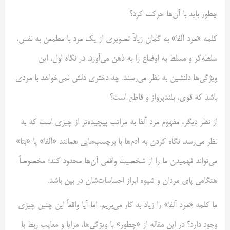
چطور باید با آن‌ها حرکت کرد؟
کلمه «مرد آلفا» به گمان زیادً تصویری از یک مرد با مطمعن به ‌نفس،
سلطه‌گر و مسلط به اوضاع را به ذهن می‌آورد. در نگاه اول، این
ویژگی‌ها دلنشین به نظر می‌رسند. چه دختری دلش نمی‌خواهد با مردی
باشد که قوی، بلندپرواز و قاطع است؟
از نظر دیگر، مفهوم مرد آلفا به ‌مراتب پیچیده‌تر از چیزی ا‌ست که به
نظر می‌رسد. نگاه کردن به آدم‌ها با برچسب‌هایی همانند «آلفا» یا «بتا»
می‌تواند فهمیدن ما را از شخصیت واقعی آن‌ها محدود کند؛ مخصوصاً
هنگامی پای مردان و شیوه ابراز احساسات‌شان در بین باشد.
ما کلمه «مرد آلفا» را زیاد به کار می‌بریم. اما آیا واقعاً این چنین چیزی
وجود دارد؟ در این مقاله از «چطور» با ویژگی‌ها، مزایا و معایب ربط با