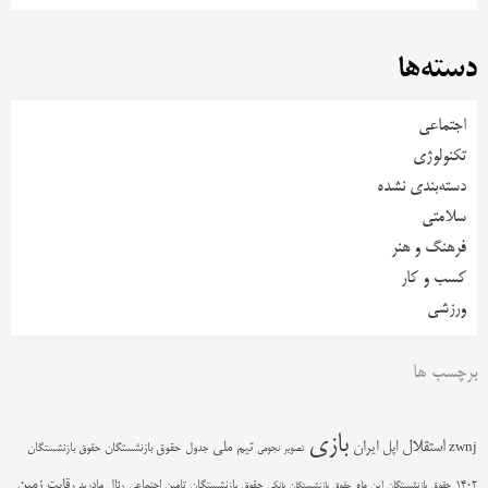
دسته‌ها
اجتماعی
تکنولوژی
دسته‌بندی نشده
سلامتی
فرهنگ و هنر
کسب و کار
ورزشی
برچسب ها
بازی
استقلال
اپل
ایران
تیم ملی
zwnj
جدول
حقوق بازنشستگان
حقوق بازنشستگان
تصویر نجومی
زمین
رقابت
حقوق بازنشستگان تامین اجتماعی
رئال مادرید
1402
حقوق بازنشستگان این ماه
حقوق بازنشستگان بانکی