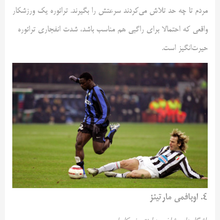
مردم تا چه حد تلاش می‌کردند سرعتش را بگیرند. ترائوره یک ورزشکار
واقعی که احتمالا برای راگبی هم مناسب باشد، شدت انفجاری ترائوره
حیرت‌انگیز است.
۴. اوبافمی مارتینز