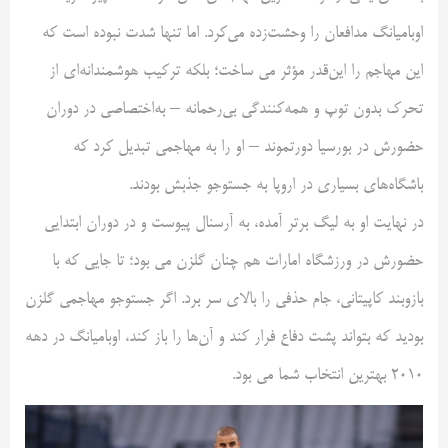
اوبامیانگ مدافعان را وحشت‌زده می‌کرد. اما تنها شدت نبوده است که
این مهاجم را این‌قدر مؤثر می ساخت؛ بلکه ترکیب هوشمندانه‌ای از
تحرک بدون توپ و همه‌کنندگی بی‌رحمانه – به‌اختصاصی در دوران
حضورش در بورسیا دورتموند – او را به مهاجمی تبدیل کرد که
باشگاه‌های بسیاری در اروپا به جستوجو جذبش بودند.
در نهایت او به لیگ برتر آمده، به آرسنال پیوست و در دوران ابتدایی
حضورش در ورزشگاه امارات هم چنان گلزن می بود؛ تا جایی که با
بازوبند کاپیتانی، جام حذفی را بالای سر برد. اگر جستوجو مهاجمی گلزن
بودید که بتواند پشت دفاع فرار کند و آن‌ها را باز کند، اوبامیانگ در دهه
۲۰۱۰ بهترین انتخاب شما می بود.