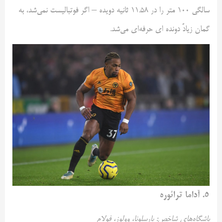
سالگی ۱۰۰ متر را در ۱۱.۵۸ ثانیه دویده – اگر فوتبالیست نمی‌شد، به
گمان زیادً دونده ای حرفه‌ای می‌شد.
۵. آداما ترائوره
باشگاه‌های شاخص: بارسلونا، وولوز، فولام