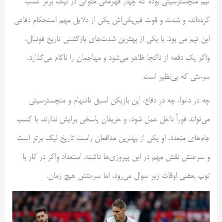
تیم منچسترسیتی بوده که چهار قهرمانی متوالی در لیگ برتر کسب
کرده‌اند، و شدت و قوت فیزیکی‌اش یکی از دلایل مهم استحکام دفاعی
این تیم می بود. با یکی از بهترین شدت‌های بازگشتی تاریخ فوتبال،
واکر یک دفعه از ناکجا ظاهر می‌شود و مهاجمان را ناکام می‌گذارد،
سرعتی که بی‌نظیر است.
چه در دعوا، چه در دفاع، این بازیکن اسبق تاتنهام و منچسترسیتی
می‌تواند فوراً داخل عمل شود، و حریفان پاسخی برایش ندارند. با کسب
جام‌های متعدد، او یکی از بهترین مدافعان راست تاریخ لیگ برتر است
و سرعتش نقش مهم در این پیروزی‌ها داشته. استعداد واکر در کار با
توپ بعضی اوقات زیر سوال می‌رود، اما سرعتش هیچ زمان.