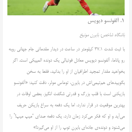
۱. آلفونسو دیویس
باشگاه شاخص: بایرن مونیخ
با ثبت شدت ۳۷.۱ کیلومتر در ساعت در دیدار مقدماتی جام جهانی روبه
رو پاناما، آلفونسو دیویس معادل فوتبالی یک دونده المپیکی است. اگر
بخواهید مقدار تمجید اطرافیان از او را بدانید، فقط به سخن
بگویید‌های هم‌تیمی‌اش در بایرن، توماس مولر، دقت کنید: «آلفونسو
بازیکنی است با قلب بزرگ و قدرتی شگفت انگیز. بعضی اوقات در
بهترین موقعیت در قرار ندارد، اما یک دفعه به سراغ بازیکن حریف
می‌آید و او که فکر می‌کرد زمان دارد، یک دفعه صدای ‘میپ میپ!’ را
می‌شنود و دونده‌ی جاده‌ای بایرن توپ را از او می‌گیرد!»