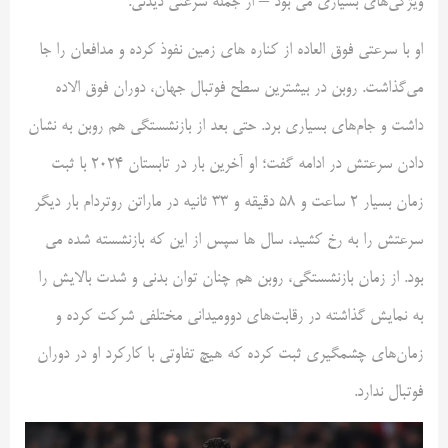
ویژگی‌های بسیاری می بود – از جمله سرعتی دیدنی.
او با سرعتی فوق العاده از کناره های زمین نفوذ کرده و مدافعان را جا
می‌گذاشت. روبن در بیشترین سطح فوتبال جهان، دوران فوق الاده
داشت و جام‌های بسیاری برد. حتی بعد از بازنشستگی هم روبن به نشان
دادن سرعتش در ادامه گفت؛ او آخرین بار در تابستان ۲۰۲۴ با ثبت
زمان بسیار ۲ ساعت و ۵۸ دقیقه و ۳۳ ثانیه در ماراتن روتردام بار دیگر
سرعتش را به رخ کشید، سال ها سپس از این که بازنشسته شده می
بود. از زمان بازنشستگی، روبن هم چنان توان بدنی و شدت بالایش را
به نمایش گذاشته در رقابت‌های دوومیدانی مختلفی شرکت کرده و
زمان‌های چشمگیری ثبت کرده که هیچ تفاوتی با کارکرد او در دوران
فوتبال ندارد.