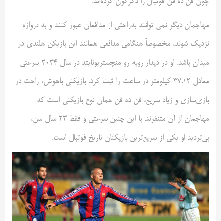
چون فن ده فن فوتبال را دگرگون کرده‌اند.
مهاجمان دیگر نمی توانند به‌راحتی از مدافعان عبور کنند و به دروازه
نزدیک شوند، مخصوصاً هنگامی مدافعی همانند این بازیکن هلندی در
میدان باشد. او در دیدار روبه رو منچستریونایتد در سال ۲۰۲۴ سرعتی
معادل ۳۷.۱۲ کیلومتر در ساعت را ثبت کرد. بازیکنی باهوش، راحت در
بازی‌سازی و زیاد سریع، فن ده فن همان نوع بازیکنی است که
مهاجمان از آن متنفرند. با این چنین سرعتی و فقط ۲۳ سال سن،
بی‌تردید او یکی از سریع‌ترین بازیکنان تاریخ فوتبال است.