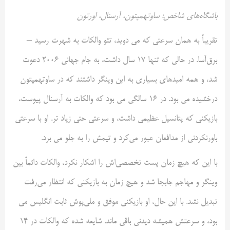
باشگاه‌های شاخص: ساوتهمپتون، آرسنال، اورتون
تقریباً به همان سرعتی که می دوید، تئو والکات به شهرت رسید –
برق‌آسا. در حالی که تنها ۱۷ سال داشت، به جام جهانی ۲۰۰۶ دعوت
شد، و همه امیدهای بسیاری به این وینگر داشتند که در ساوتهمپتون
درخشیده می بود. در ۱۶ سالگی می بود که والکات به آرسنال پیوست،
بازیکنی که پتانسیل عظیمی داشت، و سرعتی حتی زیاد تر. او با سرعتی
باورنکردنی از مدافعان عبور می‌کرد و تیمش را به جلو می برد.
با این که هیچ زمان پست تخصصی‌اش را اشکار نکرد، والکات دائماً بین
وینگر و مهاجم جابجا شد و هیچ زمان به بازیکنی که انتظار می‌رفت
تبدیل نشد. با این حال، او بازیکنی موفق و ملی‌پوش ثابت انگلیس می
بود، و سرعتش همیشه دیدنی باقی ماند. شایعه شده که والکات در ۱۴