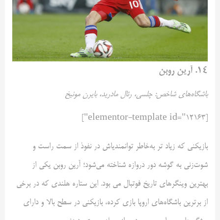
۱۴. آرین روبن
باشگاه‌های شاخص: چلسی، رئال مادرید، بایرن مونیخ
[elementor-template id="12163"]
بازیکنی که زیاد تر به‌خاطر توانمندیاش در نفوذ از سمت راست و
شوت‌زنی به گوشه دور دروازه شناخته می‌شود؛ آرین روبن یکی از
بهترین وینگرهای تاریخ فوتبال می بود. این ستاره هلندی که در برخی
از برترین باشگاه‌های اروپا بازی کرده، بازیکنی در سطح بالا و دارای