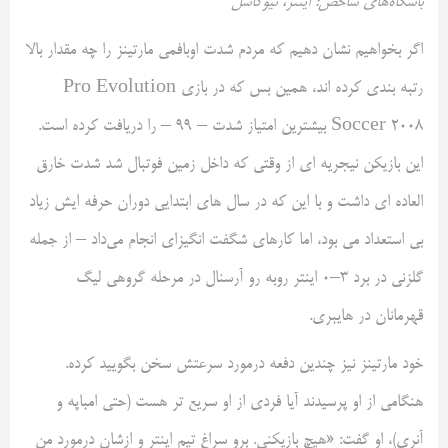
باشگاه‌های شاخص: اینتر، نیوکاسل
اگر بخواهیم نشان دهیم که مردم شدت اوبافمی مارتینز را چه مقدار بالا
رتبه بندی کرده اند، همین بس که در بازی Pro Evolution
Soccer 2008 بیشترین امتیاز شدت – ۹۹ – را دریافت کرده است.
این بازیکن نیجریه ای از وقتی که داخل زمین فوتبال شد شدت خارق
العاده ای داشت و با این که در سال های ابتدایی دوران حرفه ایش زیاد
بی استعداد می بود، اما کارهای شگفت انگیز‌ای انجام می‌داد – از جمله
گلزنی در برد ۳–۰ اینتر روبه رو آرسنال در مرحله گروهی لیگ
قهرمانان در هایبری.
خود مارتینز نیز چندین دفعه درمورد سرعتش سخن بگویید کرده.
هنگامی از او پرسیدند آیا فردی از او سریع تر هست (حتی امباپه و
آنری)، او گفت: «هیچ بازیکنی. برو سراغ تیم اینتر و ازشان درمورد من