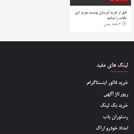
قبل از خرید آبرسان پوست چرب این
نکات را بدانید
2 هفته پیش
لینک های مفید
خرید فالور اینستاگرام
رپورتاژ آگهی
خرید بک لینک
رستوران یاب
امداد خودرو اراک