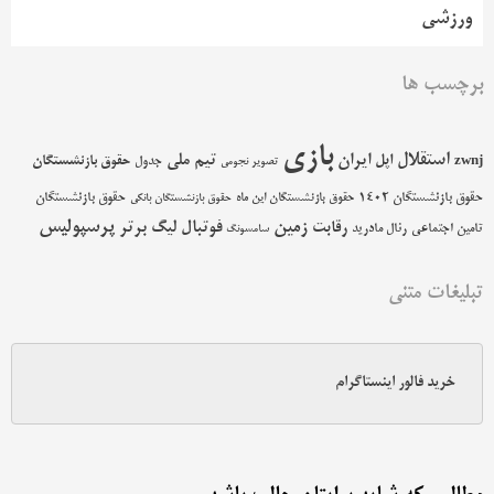
ورزشی
برچسب ها
بازی
استقلال
اپل
ایران
تیم ملی
حقوق بازنشستگان
zwnj
جدول
تصویر نجومی
حقوق بازنشستگان 1402
حقوق بازنشستگان
حقوق بازنشستگان این ماه
حقوق بازنشستگان بانکی
پرسپولیس
زمین
فوتبال
رقابت
لیگ برتر
تامین اجتماعی
رئال مادرید
سامسونگ
تبلیغات متنی
خرید فالور اینستاگرام