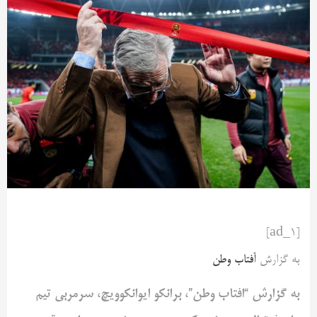
[ad_1]
به گزارش
آفتاب وطن
به گزارش “افتاب وطن”، برانکو ایوانکوویچ، سرمربی تیم