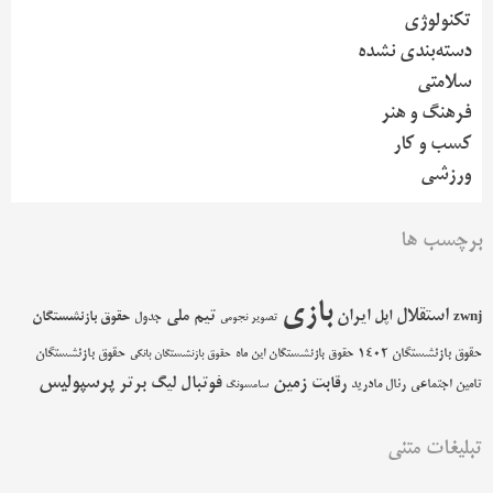
تکنولوژی
دسته‌بندی نشده
سلامتی
فرهنگ و هنر
کسب و کار
ورزشی
برچسب ها
بازی
استقلال
اپل
ایران
تیم ملی
حقوق بازنشستگان
zwnj
جدول
تصویر نجومی
حقوق بازنشستگان 1402
حقوق بازنشستگان
حقوق بازنشستگان این ماه
حقوق بازنشستگان بانکی
پرسپولیس
زمین
فوتبال
رقابت
لیگ برتر
تامین اجتماعی
رئال مادرید
سامسونگ
تبلیغات متنی