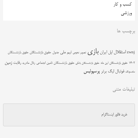
کسب و کار
ورزشی
برچسب ها
بازی
استقلال
اپل
ایران
تیم ملی
zwnj
جدول
حقوق بازنشستگان
حقوق بازنشستگان
تصویر نجومی
زمین
رقابت
حقوق بازنشستگان تامین اجتماعی
رئال مادرید
1402
حقوق بازنشستگان این ماه
حقوق بازنشستگان بانکی
پرسپولیس
فوتبال
لیگ برتر
سامسونگ
تبلیغات متنی
خرید فالور اینستاگرام