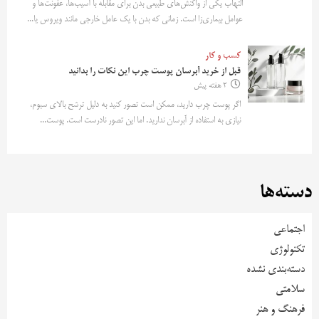
التهاب یکی از واکنش‌های طبیعی بدن برای مقابله با آسیب‌ها، عفونت‌ها و
عوامل بیماری‌زا است. زمانی که بدن با یک عامل خارجی مانند ویروس یا...
کسب و کار
قبل از خرید آبرسان پوست چرب این نکات را بدانید
2 هفته پیش
اگر پوست چرب دارید، ممکن است تصور کنید به دلیل ترشح بالای سبوم،
نیازی به استفاده از آبرسان ندارید. اما این تصور نادرست است. پوست...
دسته‌ها
اجتماعی
تکنولوژی
دسته‌بندی نشده
سلامتی
فرهنگ و هنر