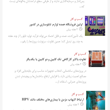
پس‌انداز و سرمایه‌گذاری ندارند و از طرفی سطح درآمدشان به‌گونه‌ای نیست
که...
کسب و کار
اولین فروشگاه عمده لوازم تابلوسازی در کشور
2 هفته پیش
یک تأمین‌کننده عمده و قابل اعتماد می‌تواند فرآیند تولید تابلو را از چند هفته
به چند روز تبدیل کند؛ همین تفاوت، سرنوشت پروژه‌ها را رقم...
کسب و کار
تفاوت بالابر کارگاهی تک کابین و دو کابین با یکدیگر
2 هفته پیش
در پروژه‌های ساختمانی، انتخاب تجهیزات مناسب برای جابه‌جایی افراد و
مصالح اهمیت زیادی دارد. با افزایش ارتفاع ساختمان‌ها و پیچیده‌تر شدن
پروژه‌های عمرانی، استفاده از...
کسب و کار
ارتباط التهاب مزمن با بیماری‌های مختلف مانند HPV
2 هفته پیش