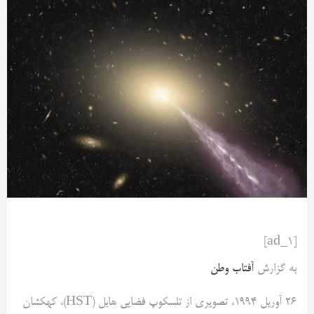
[ad_1]
به گزارش
آفتاب وطن
26 آوریل 1994، تصویری از تلسکوپ فضایی هابل (HST)، کهکشان