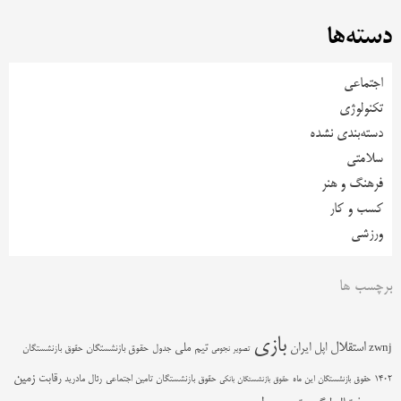
دسته‌ها
اجتماعی
تکنولوژی
دسته‌بندی نشده
سلامتی
فرهنگ و هنر
کسب و کار
ورزشی
برچسب ها
بازی
استقلال
اپل
ایران
تیم ملی
zwnj
جدول
حقوق بازنشستگان
حقوق بازنشستگان
تصویر نجومی
زمین
رقابت
حقوق بازنشستگان تامین اجتماعی
رئال مادرید
1402
حقوق بازنشستگان این ماه
حقوق بازنشستگان بانکی