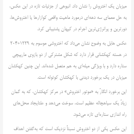
میزبان یک اختروش را نشان داد. انبوهی از جزئیات تازه در این عکس،
به حل معمای سه دهه‌ای درمورد ماهیت واقعی کوازارها یا اختروش‌ها،
دورترین و پرانرژی‌ترین اجرام در کیهان پشتیبانی کرد.
عکس هابل به وضوح نشان می‌داد که اختروشی موسوم به 1229+204
در هسته کهکشانی قرار دارد که شکل مشترکی از دو بازوی مارپیچی
ستاره دارد و با ویژگی میله‌ای به هم متصل شده‌اند. این چنین کهکشان
میزبان در یک برخورد دیدنی با کهکشان کوتوله است.
این برخورد انگارً به «موتور اختروش» در مرکز کهکشان، که به گمان
زیادً یک سیاهچاله عظیم است، سوخت می‌دهد و علتایجاد محل‌های
راه اندازی ستاره‌‌ای تازه می‌شود.
این عکس یکی از دو اختروش نسبتاً نزدیک است که به‌گفتن اهداف