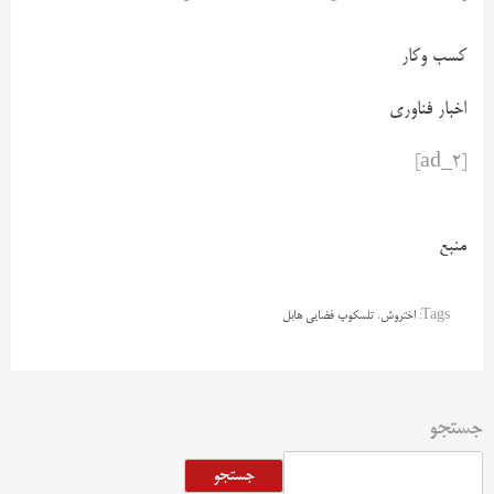
کسب وکار
اخبار فناوری
[ad_2]
منبع
Tags:
اختروش
،
تلسکوپ فضایی هابل
جستجو
جستجو