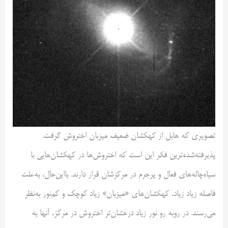
تصویری که هابل از کهکشان ضعیف میزبان اختروش گرفت.
پذیرفته‌شده‌ترین فکر این است که اختروش‌ها در کهکشان‌هایی با
سیاه‌چاله‌های فعال و پرجرم در مرکزشان قرار دارند. بااین‌حال، به‌علت
فاصله زیاد زیاد، کهکشان‌های «میزبان» زیاد کوچک و کم‌نور به‌نظر
می‌رسند. در روبه رو نور زیاد درخشان‌تر اختروش در مرکز، آنها به