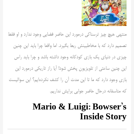
منتهی هیچ چیز ترسناکی درمورد این حاضر فضایی وجود ندارد و او فقط
تصمیم دارد که با مخاطبینش ربط بگیرد. اما واقعا چرا باید این چنین
چیزی در دنیای یک بازی کودکانه وجود داشته باشد و چرا باید راس
این چنین ساعتی از تلویزیون پخش شود! آیا راز تاریکی درمورد این
بازی وجود دارد که ما تا این مدت آن را کشف‌ نکرده‌ایم؟ این سوالیست
که متاسفانه درحال حاضر جوابی برایش نداریم.
Mario & Luigi: Bowser’s
Inside Story