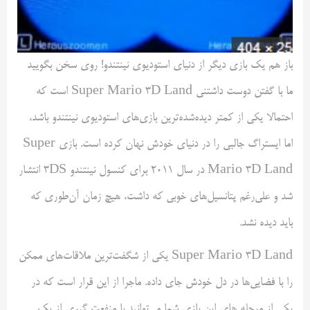
باز هم یک بازی دیگر از دنیای استودیوی نینتندو! روی سخن بگویید
ما با گفتن دوست داشتنی Super Mario 3D Land است که
احتمالا یکی از کمتر دیده‌شده‌ترین بازی‌های استودیوی نینتندو باشد،
اما ایستراگ جالبی را در دنیای خودش نهان کرده است. بازی Super
Mario 3D Land در سال ۲۰۱۱ برای کنسول نینتندو 3DS انتشار
شد و علی‌رغم پتانسیل‌های خوبی که داشت، هیچ زمان آن‌طوری که
باید دیده نشد.
Super Mario 3D Land یکی از شگفت‌ترین ملاقات‌های ممکن
را با فضایی‌ها در دل خودش جای داده. ماجرا از این قرار است که در
یکی از مرحله های این بازی شما می‌توانید با منفعت گیری از یک