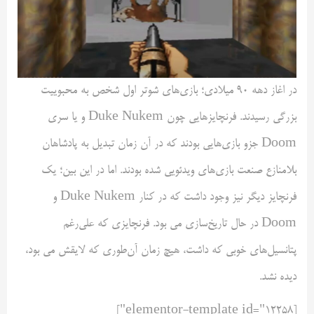
در اغاز دهه ۹۰ میلادی؛ بازی‌های شوتر اول شخص به محبوییت
بزرگی رسیدند. فرنچایزهایی چون Duke Nukem و یا سری
Doom جزو بازی‌هایی بودند که در آن زمان تبدیل به پادشاهان
بلامنازع صنعت بازی‌های ویدئویی شده بودند. اما در این بین؛ یک
فرنچایز دیگر نیز وجود داشت که در کنار Duke Nukem و
Doom در حال تاریخ‌سازی می بود. فرنچایزی که علی‌رغم
پتانسیل‌های خوبی که داشت، هیچ زمان آن‌طوری که لایقش می بود،
دیده نشد.
[elementor-template id="12258"]