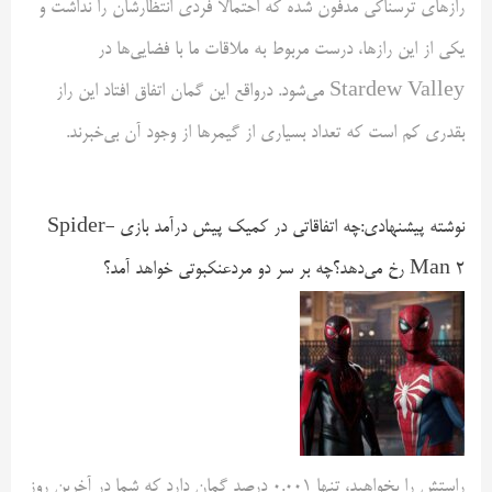
رازهای ترسناکی مدفون شده که احتمالا فردی انتظارشان را نداشت و
یکی از این رازها، درست مربوط به ملاقات ما با فضایی‌ها در
Stardew Valley می‌شود. درواقع این گمان اتفاق افتاد این راز
بقدری کم است که تعداد بسیاری از گیمرها از وجود آن بی‌خبرند.
نوشته پیشنهادی:
چه اتفاقاتی در کمیک پیش درآمد بازی Spider-
Man 2 رخ می‌دهد؟
چه بر سر دو مردعنکبوتی خواهد آمد؟
راستش را بخواهید، تنها ۰.۰۰۱ درصد گمان دارد که شما در آخرین روز