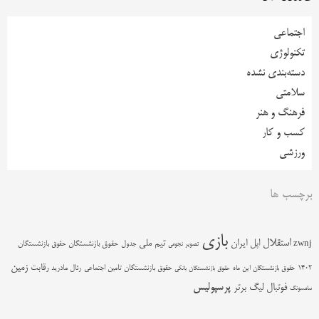
اجتماعی
تکنولوژی
دسته‌بندی نشده
سلامتی
فرهنگ و هنر
کسب و کار
ورزشی
برچسب ها
بازی
استقلال
اپل
ایران
تیم ملی
zwnj
جدول
حقوق بازنشستگان
حقوق بازنشستگان
تصویر نجومی
زمین
رقابت
حقوق بازنشستگان تامین اجتماعی
رئال مادرید
1402
حقوق بازنشستگان این ماه
حقوق بازنشستگان بانکی
پرسپولیس
فوتبال
لیگ برتر
سامسونگ