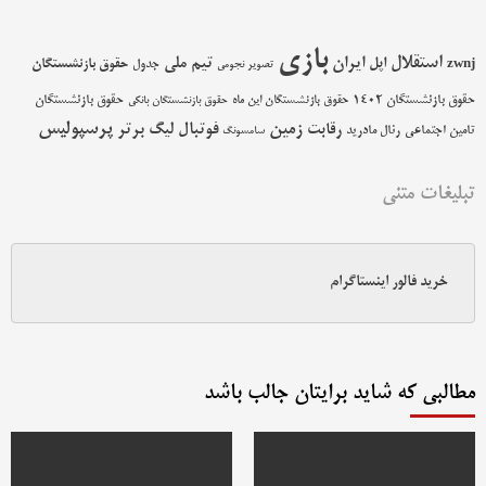
بازی
استقلال
اپل
ایران
تیم ملی
حقوق بازنشستگان
zwnj
جدول
تصویر نجومی
حقوق بازنشستگان 1402
حقوق بازنشستگان
حقوق بازنشستگان این ماه
حقوق بازنشستگان بانکی
پرسپولیس
زمین
فوتبال
رقابت
لیگ برتر
تامین اجتماعی
رئال مادرید
سامسونگ
تبلیغات متنی
خرید فالور اینستاگرام
مطالبی که شاید برایتان جالب باشد