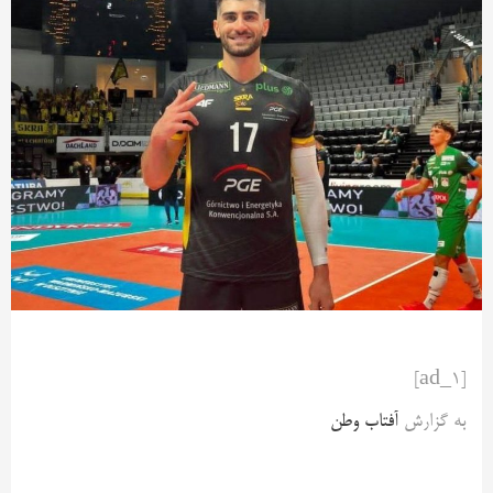
[ad_1]
به گزارش
آفتاب وطن