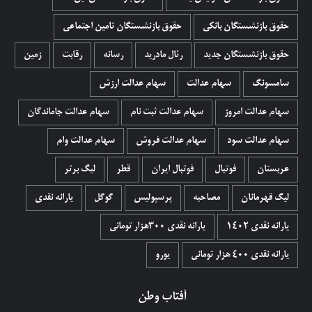
حقوق بازنشستگان بانکی
حقوق بازنشستگان تامین اجتماعی
حقوق بازنشستگان جدید
رئال مادرید
رسانه
رقابت
زمین
سامسونگ
سهام عدالت
سهام عدالت ارزش
سهام عدالت امروز
سهام عدالت ثبت نام
سهام عدالت جاماندگان
سهام عدالت سود
سهام عدالت فروش
سهام عدالت وام
عربستان
فوتبال
فوتبال ایران
قطر
لیگ برتر
لیگ قهرمانان
مصاحبه
پرسپولیس
گوگل
یارانه نقدی
یارانه نقدی 1402
یارانه نقدی ۳۰۰هزار تومانی
یارانه نقدی ۴۰۰ هزار تومانی
یورو
آفتاب وطن