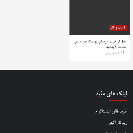
کسب و کار
قبل از خرید آبرسان پوست چرب این
نکات را بدانید
2 هفته پیش
لینک های مفید
خرید فالور اینستاگرام
رپورتاژ آگهی