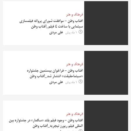
فرهنگ و هنر
افتاب وطن – موافقت شورای پروانه فیلمسازی
سینمایی با ساخت ۴ فیلم‌_آفتاب وطن
1 ماه پیش
علی مردی
فرهنگ و هنر
افتاب وطن – فراخوان بیستمین جشنواره
«سینماحقیقت» انتشار شد_آفتاب وطن
1 ماه پیش
علی مردی
فرهنگ و هنر
افتاب وطن – وجود فيلم بلند «سگمار» در جشنواره بين
المللى فيلم ريورز نيجريه_آفتاب وطن