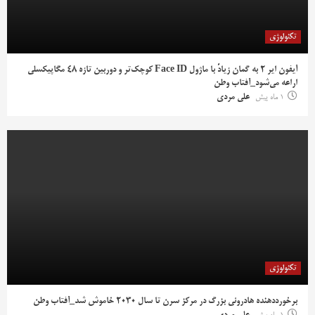
تکنولوژی
آیفون ایر ۲ به گمان زیادً با ماژول Face ID کوچک‌تر و دوربین تازه ۴۸ مگاپیکسلی
اراعه می‌شود_آفتاب وطن
1 ماه پیش
علی مردی
تکنولوژی
برخورددهنده هادرونی بزرگ در مرکز سرن تا سال ۲۰۳۰ خاموش شد_آفتاب وطن