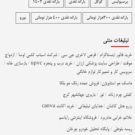
پرسپولیس
گوگل
یارانه نقدی
یارانه نقدی 1402
یارانه نقدی ۳۰۰هزار تومانی
یارانه نقدی ۴۰۰ هزار تومانی
یورو
تبلیغات متنی
خرید فالور اینستاگرام
/
قرص لاغری جی سی
/
شرکت اسباب کشی اوسا
/
ازدواج
موقت
/
طراحی سایت پزشکی ارزان
/
خرید درب و پنجره upvc
/
بازسازی خانه
/
سرویس کار و تعمیرکار لوازم خانگی
ماسک مو استاویژن
/
فروش عمده رنگ مو بلگا
کفش چرم زنانه
/
تور
/
باربری جهانشهر کرج
رزرو هتل کاشان
/
هدایای تبلیغاتی
/
خرید اکانت canva
علائم خرابی مادربرد
/
فروشگاه اینترنتی رایاسم
ریسه بلوطی
/
پایگاه تحلیل خودرو چرخان