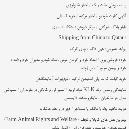
ریسه بلوطی هفت رنگ
/
اخبار تکنولوژی
آگهی کارت خودرو
/
اخبار ترکیه
/
خرید قسطی
تابلو پلاک شرکتی
/
مرکز فروش دستگاه بدنسازی
Shipping from China to Qatar
/
روابط عمومی
/
هپی داگ
/
چای کرک
خرده فروشی برق
/
امداد خودرو کرمان موتور/امداد خودرو مدیران خودرو/امداد
خودرو بهمن موتور
/
بالن ژوژه
خرید گیفت کارت پلی استیشن ترکیه
/
تجهیزات آزمایشگاهی
نمایندگی رسمی برند KLK مواد اولیه
/
تعمیر لوازم خانگی در مازندران
/
سمپاشی
منزل در مازندران
/
مایکروسافت لایسنس
هزینه تخلیه چاه با مالک یا مستاجر
/
قهر در رابطه عاشقانه
بهترین هتل های کربلا و نجف
/
Farm Animal Rights and Welfare
/
قیمت هدفون هدست و هندزفری اپل
/
اتوبار ونک