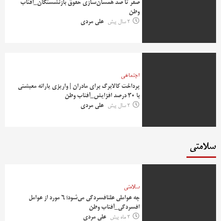
صفر تا صد همسان‌سازی حقوق بازنشستگان_آفتاب
وطن
2 سال پیش
علی مردی
اجتماعی
پرداخت کالابرگ برای مادران | واریزی یارانه معیشتی
با 30 درصد افزایش_آفتاب وطن
2 سال پیش
علی مردی
سلامتی
سلامتی
چه عواملی علتافسردگی می‌شود؛ ۶ مورد از عوامل
افسردگی_آفتاب وطن
2 ماه پیش
علی مردی