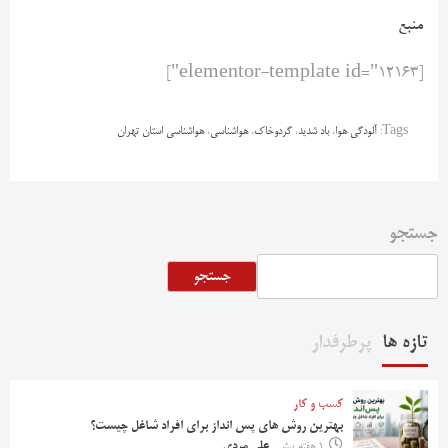
منبع
[elementor-template id="12163"]
Tags:
آلودگی هوا
،
باد شدید
،
گردوخاک
،
هواشناسی
،
هواشناسی استان تهران
جستجو
جستجو
تازه ها
پرطرفدار
کسب و کار
بهترین روش‌ های پس‌ انداز برای افراد شاغل چیست؟
1 هفته پیش
علی مردی