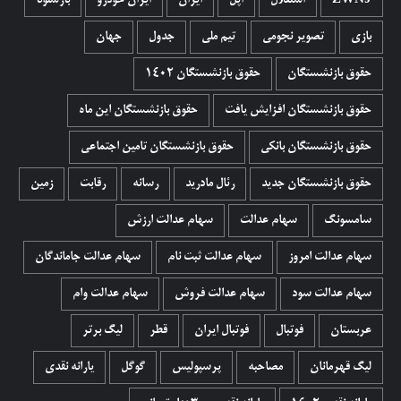
ZWNJ
استقلال
اپل
ایران
ایران خودرو
بارسلونا
بازی
تصویر نجومی
تیم ملی
جدول
جهان
حقوق بازنشستگان
حقوق بازنشستگان 1402
حقوق بازنشستگان افزایش یافت
حقوق بازنشستگان این ماه
حقوق بازنشستگان بانکی
حقوق بازنشستگان تامین اجتماعی
حقوق بازنشستگان جدید
رئال مادرید
رسانه
رقابت
زمین
سامسونگ
سهام عدالت
سهام عدالت ارزش
سهام عدالت امروز
سهام عدالت ثبت نام
سهام عدالت جاماندگان
سهام عدالت سود
سهام عدالت فروش
سهام عدالت وام
عربستان
فوتبال
فوتبال ایران
قطر
لیگ برتر
لیگ قهرمانان
مصاحبه
پرسپولیس
گوگل
یارانه نقدی