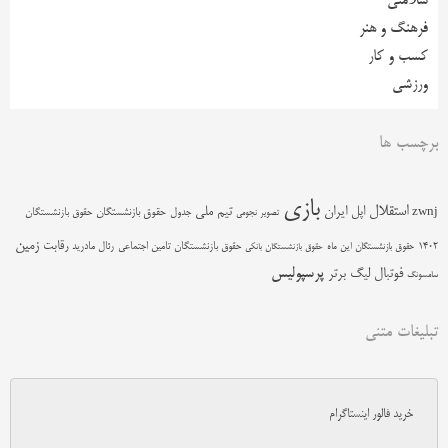
سلامتی
فرهنگ و هنر
کسب و کار
ورزشی
برچسب ها
بازی
استقلال
اپل
ایران
تیم ملی
zwnj
جدول
حقوق بازنشستگان
حقوق بازنشستگان
تصویر نجومی
زمین
رقابت
حقوق بازنشستگان تامین اجتماعی
رئال مادرید
1402
حقوق بازنشستگان این ماه
حقوق بازنشستگان بانکی
پرسپولیس
فوتبال
لیگ برتر
سامسونگ
تبلیغات متنی
خرید فالور اینستاگرام