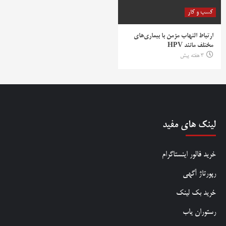
کسب و کار
ارتباط التهاب مزمن با بیماری‌های
مختلف مانند HPV
3 هفته پیش
لینک های مفید
خرید فالور اینستاگرام
رپورتاژ آگهی
خرید بک لینک
رستوران یاب