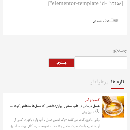
[elementor-template id="12258"]
Tags:
هوش مصنوعی
جستجو
جستجو
تازه ها
پرطرفدار
کسب و کار
عسل درمانی در طب سنتی ایران؛ دانشی که نسل‌ها حفظش کرده‌اند
1 روز پیش
وقتی مادربزرگ‌ها می‌گفتند «یک قاشق عسل با آب ولرم بخور»، کسی از
آن‌ها نمی‌خواست مدرک علمی ارائه دهند. تجربه نسل‌ها کافی بود. اما امروز،