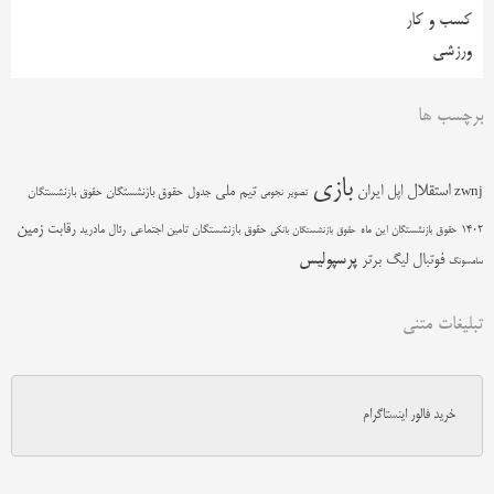
کسب و کار
ورزشی
برچسب ها
بازی
استقلال
اپل
ایران
تیم ملی
zwnj
جدول
حقوق بازنشستگان
حقوق بازنشستگان
تصویر نجومی
زمین
رقابت
حقوق بازنشستگان تامین اجتماعی
رئال مادرید
1402
حقوق بازنشستگان این ماه
حقوق بازنشستگان بانکی
پرسپولیس
فوتبال
لیگ برتر
سامسونگ
تبلیغات متنی
خرید فالور اینستاگرام