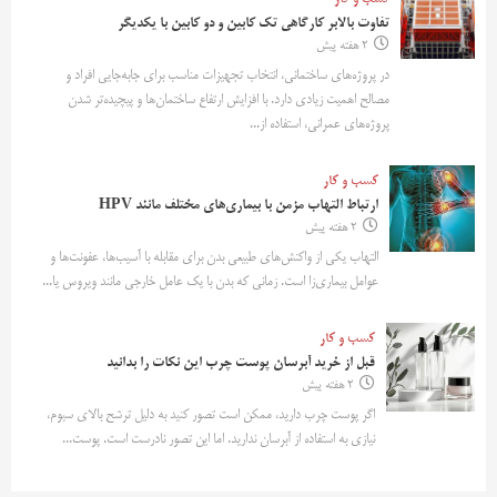
تفاوت بالابر کارگاهی تک کابین و دو کابین با یکدیگر
2 هفته پیش
در پروژه‌های ساختمانی، انتخاب تجهیزات مناسب برای جابه‌جایی افراد و
مصالح اهمیت زیادی دارد. با افزایش ارتفاع ساختمان‌ها و پیچیده‌تر شدن
پروژه‌های عمرانی، استفاده از...
کسب و کار
ارتباط التهاب مزمن با بیماری‌های مختلف مانند HPV
2 هفته پیش
التهاب یکی از واکنش‌های طبیعی بدن برای مقابله با آسیب‌ها، عفونت‌ها و
عوامل بیماری‌زا است. زمانی که بدن با یک عامل خارجی مانند ویروس یا...
کسب و کار
قبل از خرید آبرسان پوست چرب این نکات را بدانید
2 هفته پیش
اگر پوست چرب دارید، ممکن است تصور کنید به دلیل ترشح بالای سبوم،
نیازی به استفاده از آبرسان ندارید. اما این تصور نادرست است. پوست...