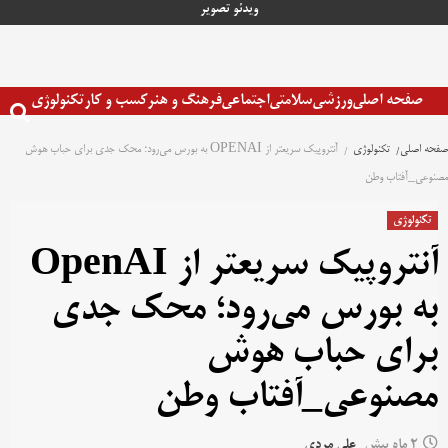
رش
ویدئو
تصویر
ه
حتوا
صفحه اصلی
ورزشی
سلامتی
اجتماعی
فرهنگ و هنر
کسب و کار
تکنولوژی
صفحه اصلی
تکنولوژی
آنتروپیک سریعتر از OPENAI به بورس می‌رود؛ محک جدی برای حباب هوش
مصنوعی_آفتاب وطن
تکنولوژی
آنتروپیک سریعتر از OpenAI
به بورس می‌رود؛ محک جدی
برای حباب هوش
مصنوعی_آفتاب وطن
2 ماه پیش
علی مردی