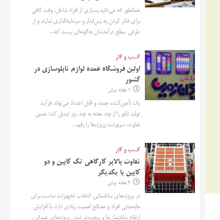
همانطور که می‌دانید بسیاری از افراد شاغل، وقت کافی
برای فکر کردن به پس‌انداز و سرمایه‌گذاری ندارند و از
طرفی سطح درآمدشان به‌گونه‌ای نیست که...
کسب و کار
اولین فروشگاه عمده لوازم تابلوسازی در
کشور
1 هفته پیش
یک تأمین‌کننده عمده و قابل اعتماد می‌تواند فرآیند
تولید تابلو را از چند هفته به چند روز تبدیل کند؛ همین
تفاوت، سرنوشت پروژه‌ها را رقم...
کسب و کار
تفاوت بالابر کارگاهی تک کابین و دو
کابین با یکدیگر
2 هفته پیش
در پروژه‌های ساختمانی، انتخاب تجهیزات مناسب برای
جابه‌جایی افراد و مصالح اهمیت زیادی دارد. با افزایش
ارتفاع ساختمان‌ها و پیچیده‌تر شدن پروژه‌های عمرانی،