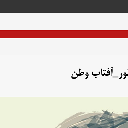
طور_آفتاب وطن