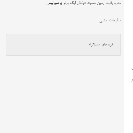
زمین
پرسپولیس
رقابت
فوتبال
لیگ برتر
مادرید
سامسونگ
تبلیغات متنی
خرید فالور اینستاگرام