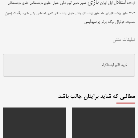
بازی
استقلال
اپل
ایران
تیم ملی
zwnj
جدول
حقوق بازنشستگان
حقوق بازنشستگان
تصویر نجومی
زمین
رقابت
حقوق بازنشستگان تامین اجتماعی
رئال مادرید
1402
حقوق بازنشستگان این ماه
حقوق بازنشستگان بانکی
پرسپولیس
فوتبال
لیگ برتر
سامسونگ
تبلیغات متنی
خرید فالور اینستاگرام
مطالبی که شاید برایتان جالب باشد