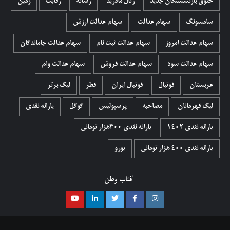
حقوق بازنشستگان جدید
رئال مادرید
رسانه
رقابت
زمین
سامسونگ
سهام عدالت
سهام عدالت ارزش
سهام عدالت امروز
سهام عدالت ثبت نام
سهام عدالت جاماندگان
سهام عدالت سود
سهام عدالت فروش
سهام عدالت وام
عربستان
فوتبال
فوتبال ایران
قطر
لیگ برتر
لیگ قهرمانان
مصاحبه
پرسپولیس
گوگل
یارانه نقدی
یارانه نقدی 1402
یارانه نقدی ۳۰۰هزار تومانی
یارانه نقدی ۴۰۰ هزار تومانی
یورو
آفتاب وطن
اینستاگرام
فیسبوک
توییتر
لینکدین
یوتیوب