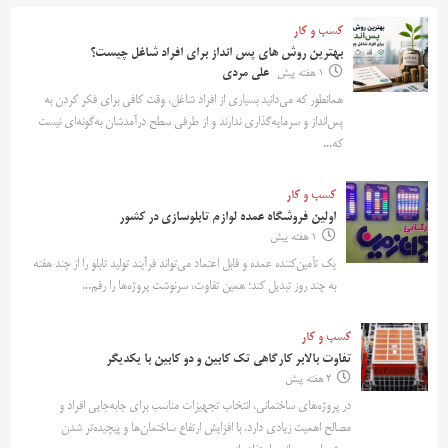
کسب و کار
بهترین روش‌ های پس‌ انداز برای افراد شاغل چیست؟
1 هفته پیش
علی مردی
همانطور که می‌دانید بسیاری از افراد شاغل، وقت کافی برای فکر کردن به
پس‌انداز و سرمایه‌گذاری ندارند و از طرفی سطح درآمدشان به‌گونه‌ای نیست
که...
کسب و کار
اولین فروشگاه عمده لوازم تابلوسازی در کشور
1 هفته پیش
یک تأمین‌کننده عمده و قابل اعتماد می‌تواند فرآیند تولید تابلو را از چند هفته
به چند روز تبدیل کند؛ همین تفاوت، سرنوشت پروژه‌ها را رقم...
کسب و کار
تفاوت بالابر کارگاهی تک کابین و دو کابین با یکدیگر
2 هفته پیش
در پروژه‌های ساختمانی، انتخاب تجهیزات مناسب برای جابه‌جایی افراد و
مصالح اهمیت زیادی دارد. با افزایش ارتفاع ساختمان‌ها و پیچیده‌تر شدن