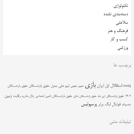
تکنولوژی
دسته‌بندی نشده
سلامتی
فرهنگ و هنر
کسب و کار
ورزشی
برچسب ها
بازی
استقلال
اپل
ایران
تیم ملی
zwnj
جدول
حقوق بازنشستگان
حقوق بازنشستگان
تصویر نجومی
زمین
رقابت
حقوق بازنشستگان تامین اجتماعی
رئال مادرید
1402
حقوق بازنشستگان این ماه
حقوق بازنشستگان بانکی
پرسپولیس
فوتبال
لیگ برتر
سامسونگ
تبلیغات متنی