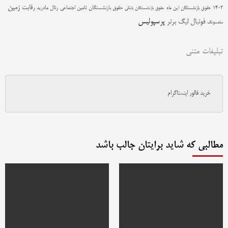
زمین
رقابت
حقوق بازنشستگان تامین اجتماعی
رئال مادرید
1402
حقوق بازنشستگان این ماه
حقوق بازنشستگان بانکی
پرسپولیس
فوتبال
لیگ برتر
سامسونگ
تبلیغات متنی
خرید فالور اینستاگرام
مطالبی که شاید برایتان جالب باشد