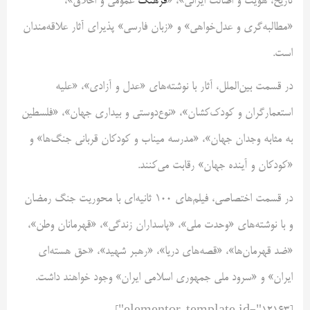
تاریخ، هویت و اصالت ایرانی»، «
فرهنگ
عمومی و اخلاق»،
«مطالبه‌گری و عدل‌خواهی» و «زبان فارسی» پذیرای آثار علاقه‌مندان
است.
در قسمت بین‌الملل، آثار با نوشته‌های «عدل و آزادی»، «علیه
استعمارگران و کودک‌کشان»، «نوع‌دوستی و بیداری جهان»، «فلسطین
به مثابه وجدان جهان»، «مدرسه میناب و کودکان قربانی جنگ‌ها» و
«کودکان و آینده جهان» رقابت می‌کنند.
در قسمت اختصاصی، فیلم‌های ۱۰۰ ثانیه‌ای با محوریت جنگ رمضان
و با نوشته‌های «وحدت ملی»، «پاسداران زندگی»، «قهرمانان وطن»،
«ضد قهرمان‌ها»، «قصه‌های دریا»، «رهبر شهید»، «حق هسته‌ای
ایران» و «سرود ملی جمهوری اسلامی ایران» وجود خواهند داشت.