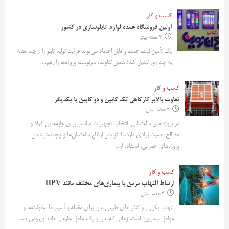
کسب و کار
اولین فروشگاه عمده لوازم تابلوسازی در کشور
2 هفته پیش
یک تأمین‌کننده عمده و قابل اعتماد می‌تواند فرآیند تولید تابلو را از چند هفته
به چند روز تبدیل کند؛ همین تفاوت، سرنوشت پروژه‌ها را رقم...
کسب و کار
تفاوت بالابر کارگاهی تک کابین و دو کابین با یکدیگر
2 هفته پیش
در پروژه‌های ساختمانی، انتخاب تجهیزات مناسب برای جابه‌جایی افراد و
مصالح اهمیت زیادی دارد. با افزایش ارتفاع ساختمان‌ها و پیچیده‌تر شدن
پروژه‌های عمرانی، استفاده از...
کسب و کار
ارتباط التهاب مزمن با بیماری‌های مختلف مانند HPV
3 هفته پیش
التهاب یکی از واکنش‌های طبیعی بدن برای مقابله با آسیب‌ها، عفونت‌ها و
عوامل بیماری‌زا است. زمانی که بدن با یک عامل خارجی مانند ویروس یا...