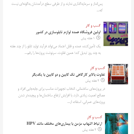
پس‌انداز و سرمایه‌گذاری ندارند و از طرفی سطح درآمدشان به‌گونه‌ای نیست
که...
کسب و کار
اولین فروشگاه عمده لوازم تابلوسازی در کشور
1 هفته پیش
یک تأمین‌کننده عمده و قابل اعتماد می‌تواند فرآیند تولید تابلو را از چند هفته
به چند روز تبدیل کند؛ همین تفاوت، سرنوشت پروژه‌ها را رقم...
کسب و کار
تفاوت بالابر کارگاهی تک کابین و دو کابین با یکدیگر
2 هفته پیش
در پروژه‌های ساختمانی، انتخاب تجهیزات مناسب برای جابه‌جایی افراد و
مصالح اهمیت زیادی دارد. با افزایش ارتفاع ساختمان‌ها و پیچیده‌تر شدن
پروژه‌های عمرانی، استفاده از...
کسب و کار
ارتباط التهاب مزمن با بیماری‌های مختلف مانند HPV
2 هفته پیش