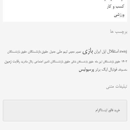
کسب و کار
ورزشی
برچسب ها
بازی
استقلال
اپل
ایران
تیم ملی
zwnj
جدول
حقوق بازنشستگان
حقوق بازنشستگان
تصویر نجومی
زمین
رقابت
حقوق بازنشستگان تامین اجتماعی
رئال مادرید
1402
حقوق بازنشستگان این ماه
حقوق بازنشستگان بانکی
پرسپولیس
فوتبال
لیگ برتر
سامسونگ
تبلیغات متنی
خرید فالور اینستاگرام