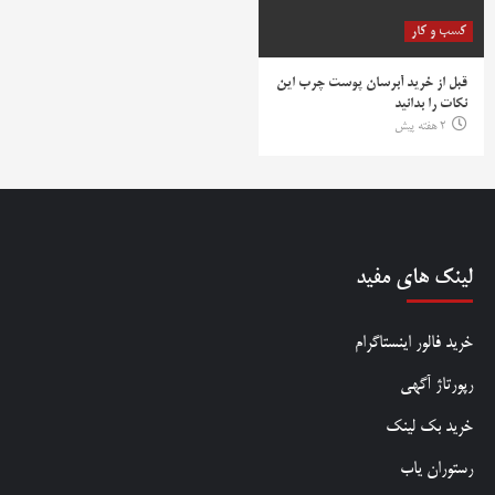
کسب و کار
قبل از خرید آبرسان پوست چرب این
نکات را بدانید
2 هفته پیش
لینک های مفید
خرید فالور اینستاگرام
رپورتاژ آگهی
خرید بک لینک
رستوران یاب