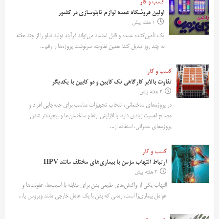
کسب و کار
اولین فروشگاه عمده لوازم تابلوسازی در کشور
1 هفته پیش
یک تأمین‌کننده عمده و قابل اعتماد می‌تواند فرآیند تولید تابلو را از چند هفته
به چند روز تبدیل کند؛ همین تفاوت، سرنوشت پروژه‌ها را رقم...
کسب و کار
تفاوت بالابر کارگاهی تک کابین و دو کابین با یکدیگر
2 هفته پیش
در پروژه‌های ساختمانی، انتخاب تجهیزات مناسب برای جابه‌جایی افراد و
مصالح اهمیت زیادی دارد. با افزایش ارتفاع ساختمان‌ها و پیچیده‌تر شدن
پروژه‌های عمرانی، استفاده از...
کسب و کار
ارتباط التهاب مزمن با بیماری‌های مختلف مانند HPV
2 هفته پیش
التهاب یکی از واکنش‌های طبیعی بدن برای مقابله با آسیب‌ها، عفونت‌ها و
عوامل بیماری‌زا است. زمانی که بدن با یک عامل خارجی مانند ویروس یا...