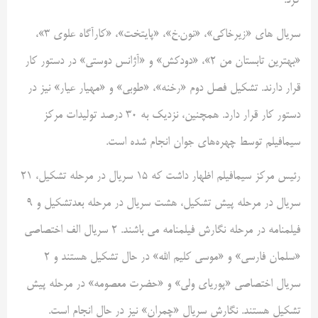
کرد.
سریال های «زیرخاکی»، «نون.خ»، «پایتخت»، «کارآگاه علوی ۳»،
«بهترین تابستان من ۲»، «دودکش» و «آژانس دوستی» در دستور کار
قرار دارند. تشکیل فصل دوم «رخنه»، «طوبی» و «مهیار عیار» نیز در
دستور کار قرار دارد. همچنین، نزدیک به ۳۰ درصد تولیدات مرکز
سیمافیلم توسط چهره‌های جوان انجام شده است.
رئیس مرکز سیمافیلم اظهار داشت که ۱۵ سریال در مرحله تشکیل، ۲۱
سریال در مرحله پیش تشکیل، هشت سریال در مرحله بعد‌تشکیل و ۹
فیلمنامه در مرحله نگارش فیلمنامه می باشند. ۲ سریال الف اختصاصی
«سلمان فارسی» و «موسی کلیم الله» در حال تشکیل هستند و ۲
سریال اختصاصی «پوریای ولی» و «حضرت معصومه» در مرحله پیش
تشکیل هستند. نگارش سریال «چمران» نیز در حال انجام است.