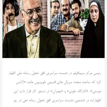
رئیس مرکز سیمافیلم در نشست سراسری افق تحول رسانه ملی اظهار
کرد که ساخت مجدد سریال های قدیمی تلویزیون مانند «آژانس
دوستی»، «کاراگاه علوی» و «چمران» در دستور کار قرار دارد. این
اظهارات در ششمین نشست سراسری افق تحول رسانه ملی در روز