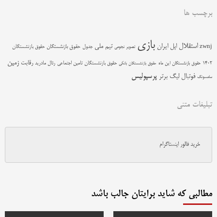
برچسب ها
بازی
استقلال
اپل
ایران
تیم ملی
zwnj
جدول
حقوق بازنشستگان
حقوق بازنشستگان
تصویر نجومی
زمین
رقابت
حقوق بازنشستگان تامین اجتماعی
رئال مادرید
1402
حقوق بازنشستگان این ماه
حقوق بازنشستگان بانکی
پرسپولیس
فوتبال
لیگ برتر
سامسونگ
تبلیغات متنی
خرید فالور اینستاگرام
مطالبی که شاید برایتان جالب باشد