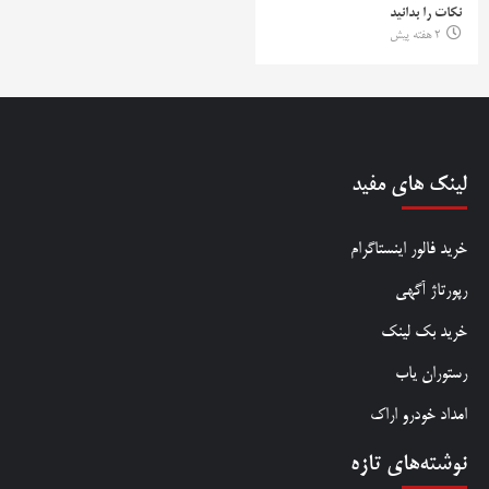
نکات را بدانید
2 هفته پیش
لینک های مفید
خرید فالور اینستاگرام
رپورتاژ آگهی
خرید بک لینک
رستوران یاب
امداد خودرو اراک
نوشته‌های تازه