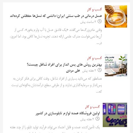
کسب و کار
عسل درمانی در طب سنتی ایران؛ دانشی که نسل‌ها حفظش کرده‌اند
2 ساعت پیش
وقتی مادربزرگ‌ها می‌گفتند «یک قاشق عسل با آب ولرم بخور»، کسی از
آن‌ها نمی‌خواست مدرک علمی ارائه دهند. تجربه نسل‌ها کافی بود. اما امروز،
در...
کسب و کار
بهترین روش‌ های پس‌ انداز برای افراد شاغل چیست؟
2 هفته پیش
علی مردی
همانطور که می‌دانید بسیاری از افراد شاغل، وقت کافی برای فکر کردن به
پس‌انداز و سرمایه‌گذاری ندارند و از طرفی سطح درآمدشان به‌گونه‌ای نیست
که...
کسب و کار
اولین فروشگاه عمده لوازم تابلوسازی در کشور
2 هفته پیش
یک تأمین‌کننده عمده و قابل اعتماد می‌تواند فرآیند تولید تابلو را از چند هفته