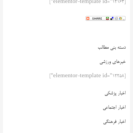
[elementor-template id="12163"]
دسته بنی مطالب
خبرهای ورزشی
[elementor-template id="12258"]
اخبار پزشکی
اخبار اجتماعی
اخبار فرهنگی