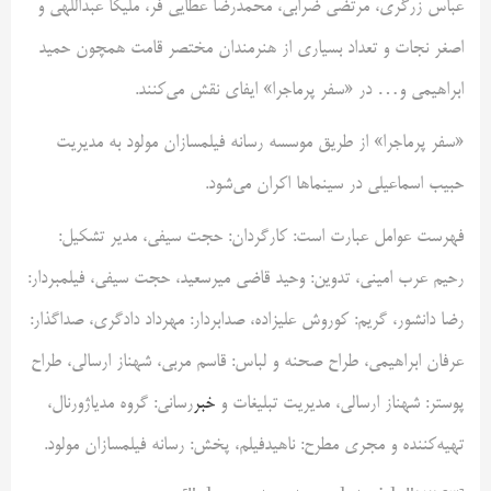
عباس زرگری، مرتضی ضرابی، محمدرضا عطایی فر، ملیکا عبداللهی و
اصغر نجات و تعداد بسیاری از هنرمندان مختصر قامت همچون حمید
ابراهیمی و… در «سفر پرماجرا» ایفای نقش می‌کنند.
«سفر پرماجرا» از طریق موسسه رسانه فیلمسازان مولود به مدیریت
حبیب اسماعیلی در سینماها اکران می‌شود.
فهرست عوامل عبارت است: کارگردان: حجت سیفی، مدیر تشکیل:
رحیم عرب امینی، تدوین: وحید قاضی میرسعید، حجت سیفی، فیلمبردار:
رضا دانشور، گریم: کوروش علیزاده، صدابردار: مهرداد دادگری، صداگذار:
عرفان ابراهیمی، طراح صحنه و لباس: قاسم مربی، شهناز ارسالی، طراح
پوستر: شهناز ارسالی، مدیریت تبلیغات و
خبر
‌رسانی: گروه مدیاژورنال،
تهیه‌کننده و مجری مطرح: ناهیدفیلم، پخش: رسانه فیلمسازان مولود.