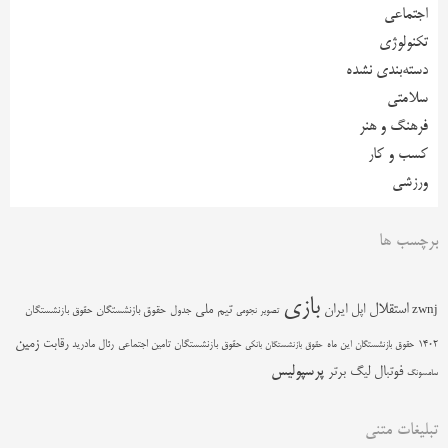
اجتماعی
تکنولوژی
دسته‌بندی نشده
سلامتی
فرهنگ و هنر
کسب و کار
ورزشی
برچسب ها
بازی
استقلال
اپل
ایران
تیم ملی
zwnj
جدول
حقوق بازنشستگان
حقوق بازنشستگان
تصویر نجومی
زمین
رقابت
حقوق بازنشستگان تامین اجتماعی
رئال مادرید
1402
حقوق بازنشستگان این ماه
حقوق بازنشستگان بانکی
پرسپولیس
فوتبال
لیگ برتر
سامسونگ
تبلیغات متنی