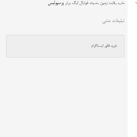
زمین
پرسپولیس
رقابت
فوتبال
لیگ برتر
مادرید
سامسونگ
تبلیغات متنی
خرید فالور اینستاگرام