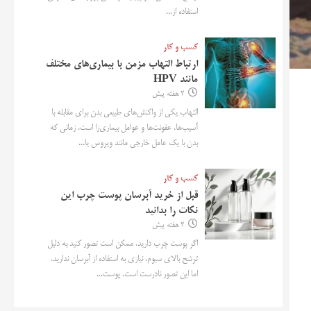
استفاده از...
کسب و کار
ارتباط التهاب مزمن با بیماری‌های مختلف
مانند HPV
2 هفته پیش
التهاب یکی از واکنش‌های طبیعی بدن برای مقابله با
آسیب‌ها، عفونت‌ها و عوامل بیماری‌زا است. زمانی که
بدن با یک عامل خارجی مانند ویروس یا...
کسب و کار
قبل از خرید آبرسان پوست چرب این
نکات را بدانید
2 هفته پیش
اگر پوست چرب دارید، ممکن است تصور کنید به دلیل
ترشح بالای سبوم، نیازی به استفاده از آبرسان ندارید.
اما این تصور نادرست است. پوست...