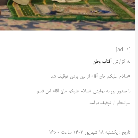
[ad_1]
به گزارش
آفتاب وطن
«سلام علیکم حاج آقا» از بین بردن توقیف شد
با صدور پروانه نمایش «سلام علیکم حاج آقا» این فیلم
سرانجام از توقیف درآمد.
تاريخ :
يکشنبه ۱۸ شهريور ۱۴۰۳ ساعت ۱۶:۰۰