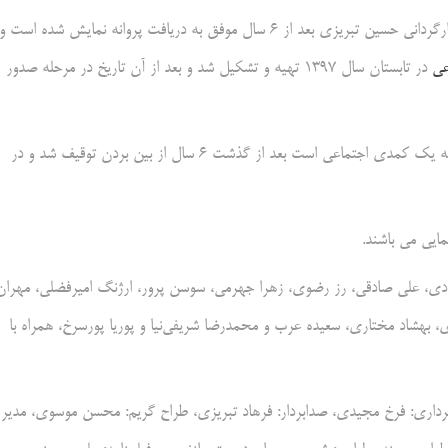
به گزارش هنرنيوز ، فیلم سینمایی «سلام علیکم حاج آقا» به نویسندگی و کارگردانی حسین تبریزی بعد از ۶ سال موفق به دریافت پروانه نمایش شده است و
عی
در تابستان سال ۱۳۹۷ تهیه و تشکیل شد و بعد از آن تاریخ در مرحله صدور
به حرف های تبریزی، با تعامل و همراهی خوب مدیران سینمایی این فیلم که یک کمدی اجتماعی است بعد از گذشت ۶ سال از بین بردن توقیف شد و در
ایی می باشند.
وتادی، علی صادقی، رز رضوی، زهرا جهرمی، سوسن پرور، ارژنگ امیرفضلی، مهران
، بهشاد مختاری، سعیده عرب و محمدرضا شریفی‌نیا و پوریا پورسرخ، همراه با
برداری: فرخ مجیدی، صدابردار: فرهاد تبریزی، طراح گریم: محسن موسوی، مدیر