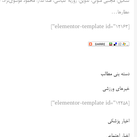
تشکیل: مجتبی متولی، تدوین: روزبه کلباسی، صداگذار: محمود موسوی‌نژاد، 
عطارها…
[elementor-template id="12163"]
دسته بنی مطالب
خبرهای ورزشی
[elementor-template id="12258"]
اخبار پزشکی
اخبار اجتماعی