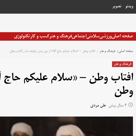
رش
ویدئو
تصویر
ه
حتوا
صفحه اصلی
ورزشی
سلامتی
اجتماعی
فرهنگ و هنر
کسب و کار
تکنولوژی
صفحه اصلی
فرهنگ و هنر
افتاب وطن – «سلام علیکم حاج آقا» از بین بردن توقیف شد_آفتاب وطن
فرهنگ و هنر
افتاب وطن – «سلام علیکم حاج آ
وطن
2 سال پیش
علی مردی