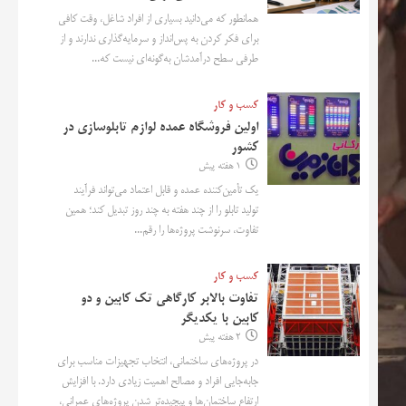
همانطور که می‌دانید بسیاری از افراد شاغل، وقت کافی
برای فکر کردن به پس‌انداز و سرمایه‌گذاری ندارند و از
طرفی سطح درآمدشان به‌گونه‌ای نیست که...
کسب و کار
اولین فروشگاه عمده لوازم تابلوسازی در
کشور
1 هفته پیش
یک تأمین‌کننده عمده و قابل اعتماد می‌تواند فرآیند
تولید تابلو را از چند هفته به چند روز تبدیل کند؛ همین
تفاوت، سرنوشت پروژه‌ها را رقم...
کسب و کار
تفاوت بالابر کارگاهی تک کابین و دو
کابین با یکدیگر
2 هفته پیش
در پروژه‌های ساختمانی، انتخاب تجهیزات مناسب برای
جابه‌جایی افراد و مصالح اهمیت زیادی دارد. با افزایش
ارتفاع ساختمان‌ها و پیچیده‌تر شدن پروژه‌های عمرانی،