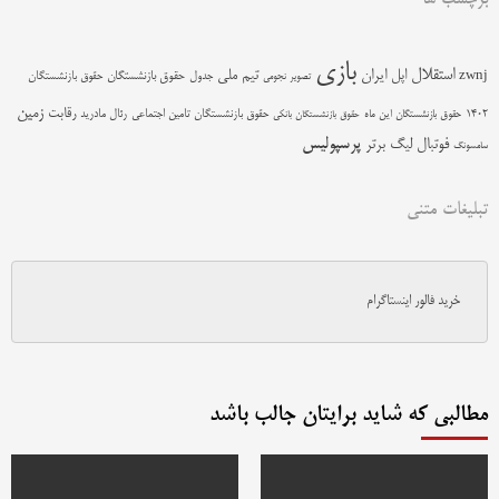
برچسب ها
بازی
استقلال
اپل
ایران
تیم ملی
zwnj
جدول
حقوق بازنشستگان
حقوق بازنشستگان
تصویر نجومی
زمین
رقابت
حقوق بازنشستگان تامین اجتماعی
رئال مادرید
1402
حقوق بازنشستگان این ماه
حقوق بازنشستگان بانکی
پرسپولیس
فوتبال
لیگ برتر
سامسونگ
تبلیغات متنی
خرید فالور اینستاگرام
مطالبی که شاید برایتان جالب باشد