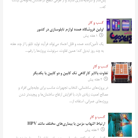
پس‌انداز و سرمایه‌گذاری ندارند و از طرفی سطح درآمدشان به‌گونه‌ای نیست
که...
کسب و کار
اولین فروشگاه عمده لوازم تابلوسازی در کشور
1 هفته پیش
یک تأمین‌کننده عمده و قابل اعتماد می‌تواند فرآیند تولید تابلو را از چند هفته
به چند روز تبدیل کند؛ همین تفاوت، سرنوشت پروژه‌ها را رقم...
کسب و کار
تفاوت بالابر کارگاهی تک کابین و دو کابین با یکدیگر
2 هفته پیش
در پروژه‌های ساختمانی، انتخاب تجهیزات مناسب برای جابه‌جایی افراد و
مصالح اهمیت زیادی دارد. با افزایش ارتفاع ساختمان‌ها و پیچیده‌تر شدن
پروژه‌های عمرانی، استفاده از...
کسب و کار
ارتباط التهاب مزمن با بیماری‌های مختلف مانند HPV
2 هفته پیش