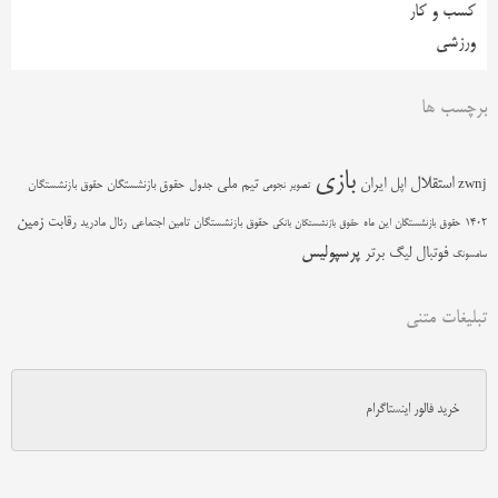
کسب و کار
ورزشی
برچسب ها
بازی
استقلال
اپل
ایران
تیم ملی
zwnj
جدول
حقوق بازنشستگان
حقوق بازنشستگان
تصویر نجومی
زمین
رقابت
حقوق بازنشستگان تامین اجتماعی
رئال مادرید
1402
حقوق بازنشستگان این ماه
حقوق بازنشستگان بانکی
پرسپولیس
فوتبال
لیگ برتر
سامسونگ
تبلیغات متنی
خرید فالور اینستاگرام