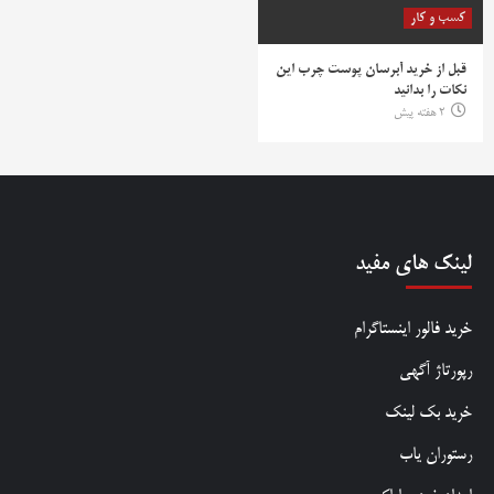
کسب و کار
قبل از خرید آبرسان پوست چرب این
نکات را بدانید
2 هفته پیش
لینک های مفید
خرید فالور اینستاگرام
رپورتاژ آگهی
خرید بک لینک
رستوران یاب