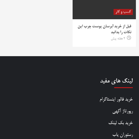
کسب و کار
قبل از خرید آبرسان پوست چرب این
نکات را بدانید
2 هفته پیش
لینک های مفید
خرید فالور اینستاگرام
رپورتاژ آگهی
خرید بک لینک
رستوران یاب