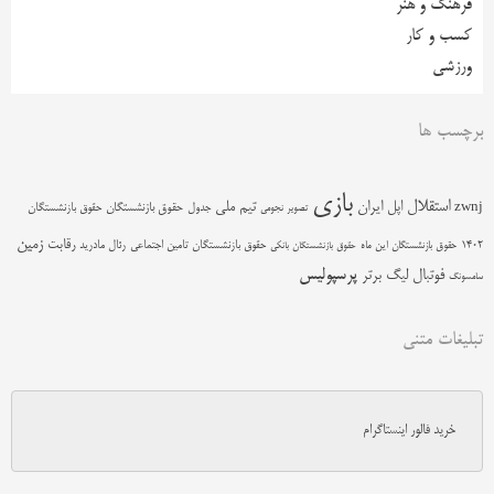
فرهنگ و هنر
کسب و کار
ورزشی
برچسب ها
بازی
استقلال
اپل
ایران
تیم ملی
zwnj
جدول
حقوق بازنشستگان
حقوق بازنشستگان
تصویر نجومی
زمین
رقابت
حقوق بازنشستگان تامین اجتماعی
رئال مادرید
1402
حقوق بازنشستگان این ماه
حقوق بازنشستگان بانکی
پرسپولیس
فوتبال
لیگ برتر
سامسونگ
تبلیغات متنی
خرید فالور اینستاگرام