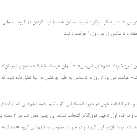
 افتاده‌ و دیگر سرگروه ندارند. به این علت با قرار گرفتن در گروه سینمایی
ن شرح خبرداد: فیلم‌های «بی‌بدن»، «آسمان غرب»، «ایلیا؛ جستجوی قهرمان»،
«آپاراتچی» و «نوروز» اولین فیلم‌های انتخاب شده در گروه سینمایی «فرهنگ» خواهند می بود تا روزانه ۵ سانس به طور چرخشی به آنها تعلق داده شود ک
ناظر اتفاقات خوبی در حوزه اقتصادِ این آثار باشیم. همه فیلم‌هایی که از ابتدای
سال اغاز به اکران کرده‌اند و از کف فروش افتاده‌اند توسط اعضای شورا بازدید و در قدم اول ۵ فیلم فوق‌الذکر انتخاب 
خواهد شد مورد بازدید قرار گیرند و در صورت تصویب به فیلم‌های گروه «فرهنگ»