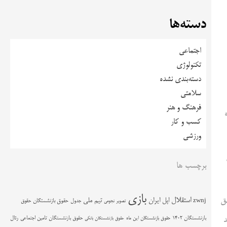
دسته‌ها
اجتماعی
تکنولوژی
دسته‌بندی نشده
سلامتی
فرهنگ و هنر
کسب و کار
ورزشی
برچسب ها
بازی
استقلال
ایط توافق
اپل
ایران
تیم ملی
zwnj
جدول
حقوق بازنشستگان
حقوق
تصویر نجومی
حقوق بازنشستگان تامین اجتماعی
رئال
بازنشستگان 1402
حقوق بازنشستگان این ماه
د
حقوق بازنشستگان بانکی