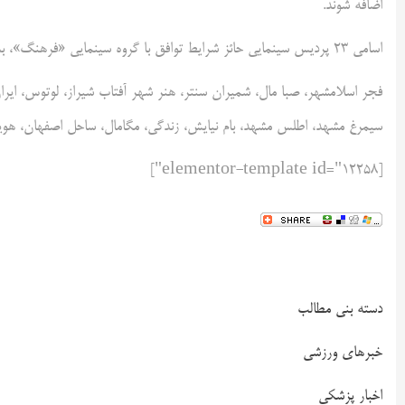
اضافه شوند.
اسامی ۲۳ پردیس سینمایی حائز شرایط توافق با گروه سینمایی «فرهنگ»، به شرح زیر است:
فجر اسلامشهر، صبا مال، شمیران سنتر، هنر شهر آفتاب شیراز، لوتوس، ایران
سیمرغ مشهد، اطلس مشهد، بام نیایش، زندگی، مگامال، ساحل اصفهان، هوی
[elementor-template id="12258"]
دسته بنی مطالب
خبرهای ورزشی
اخبار پزشکی