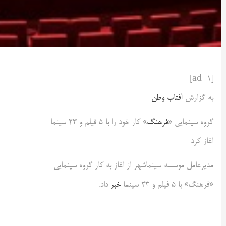
[ad_1]
به گزارش
آفتاب وطن
گروه سینمایی «
فرهنگ
» کار خود را با ۵ فیلم و ۲۳ سینما
اغاز کرد
مدیرعامل موسسه سینماشهر از اغاز به کار گروه سینمایی
«فرهنگ» با ۵ فیلم و ۲۳ سینما
خبر
داد.