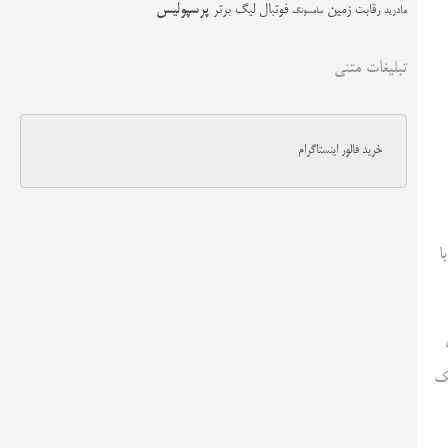
زمین
پرسپولیس
رقابت
فوتبال
لیگ برتر
مادرید
سامسونگ
تبلیغات متنی
خرید فالور اینستاگرام
ه با
شدند. این چنین مقرر شد هر ۲ هفته یک