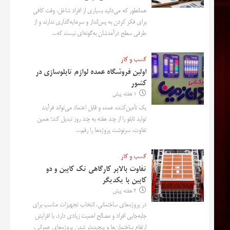
همانطور که می‌دانید بسیاری از افراد شاغل، وقت کافی
برای فکر کردن به پس‌انداز و سرمایه‌گذاری ندارند و از
طرفی سطح درآمدشان به‌گونه‌ای نیست که...
کسب و کار
اولین فروشگاه عمده لوازم تابلوسازی در
کشور
1 هفته پیش
یک تأمین‌کننده عمده و قابل اعتماد می‌تواند فرآیند
تولید تابلو را از چند هفته به چند روز تبدیل کند؛ همین
تفاوت، سرنوشت پروژه‌ها را رقم...
کسب و کار
تفاوت بالابر کارگاهی تک کابین و دو
کابین با یکدیگر
2 هفته پیش
در پروژه‌های ساختمانی، انتخاب تجهیزات مناسب برای
جابه‌جایی افراد و مصالح اهمیت زیادی دارد. با افزایش
ارتفاع ساختمان‌ها و پیچیده‌تر شدن پروژه‌های عمرانی،