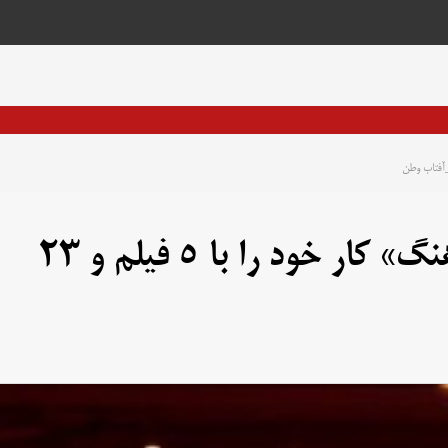
افتاب وطن – گروه سینمایی «فرهنگ» کار خود را با ۵ فیلم و ۲۳