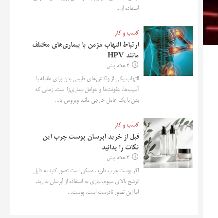
استفاده از...
کسب و کار
ارتباط التهاب مزمن با بیماری‌های مختلف
مانند HPV
2 هفته پیش
التهاب یکی از واکنش‌های طبیعی بدن برای مقابله با
آسیب‌ها، عفونت‌ها و عوامل بیماری‌زا است. زمانی که
بدن با یک عامل خارجی مانند ویروس یا...
کسب و کار
قبل از خرید آبرسان پوست چرب این
نکات را بدانید
2 هفته پیش
اگر پوست چرب دارید، ممکن است تصور کنید به دلیل
ترشح بالای سبوم، نیازی به استفاده از آبرسان ندارید.
اما این تصور نادرست است. پوست...