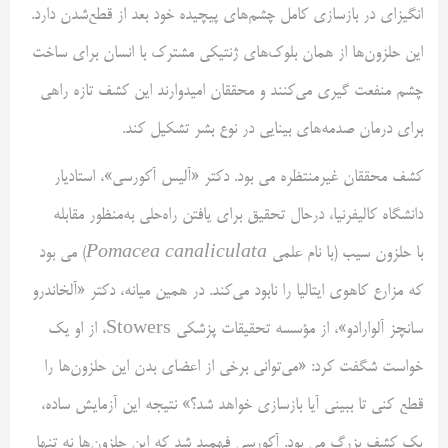
انگیز‌ای در بازسازی کامل چشم‌های پیچیده خود بعد از قطع‌شدن دارد.
این حلزون‌ها از همان بلوک‌های ژنتیکی مشترک با انسان برای ساخت
چشم منفعت گیری می‌کنند و محققان امیدوارند این کشف تازه راهی
برای درمان صدمه‌های بینایی در نوع بشر تشکیل کند.
کشف محققان غیرمنتظره می بود. دکتر «آلیس آکورسی»، استادیار
دانشگاه کالیفرنیا، درحال تحقیق برای یافتن راه‌حلی به‌منظور مقابله
با حلزون سیب (با نام علمی
Pomacea canaliculata
) می بود
که مزارع کاهوی ایتالیا را نابود می‌کند. در همین میانه، دکتر «آلخاندرو
سانچز آلوارادو»، از مؤسسه تحقیقات پزشکی Stowers، از او یک
خواست شگفت کرد: «می‌توانی برخی از اعضای بدن این حلزون‌ها را
قطع کنی تا ببینی آیا بازسازی خواهد شد؟» نتیجه این آزمایش ساده،
یک کشف بزرگ می بود. آکورسی فهمید شد که این حلزون‌ها نه تنها