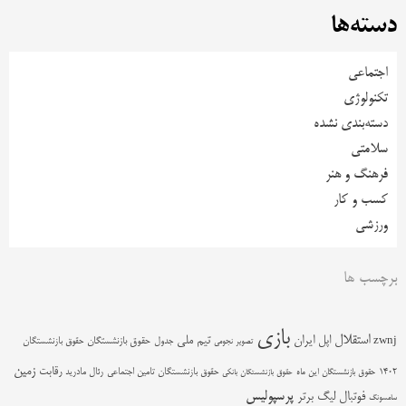
دسته‌ها
اجتماعی
تکنولوژی
دسته‌بندی نشده
سلامتی
فرهنگ و هنر
کسب و کار
ورزشی
برچسب ها
بازی
استقلال
اپل
ایران
تیم ملی
zwnj
جدول
حقوق بازنشستگان
حقوق بازنشستگان
تصویر نجومی
زمین
رقابت
حقوق بازنشستگان تامین اجتماعی
رئال مادرید
1402
حقوق بازنشستگان این ماه
حقوق بازنشستگان بانکی
پرسپولیس
فوتبال
لیگ برتر
سامسونگ