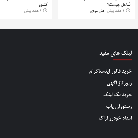
شاغل چیست؟
کشور
1 هفته پیش
علی مردی
1 هفته پیش
لینک های مفید
خرید فالور اینستاگرام
رپورتاژ آگهی
خرید بک لینک
رستوران یاب
امداد خودرو اراک