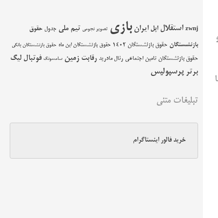
بازی
استقلال
اپل
ایران
تیم ملی
حقوق
zwnj
جدول
تصویر نجومی
بازنشستگان
حقوق بازنشستگان 1402
حقوق بازنشستگان این ماه
حقوق بازنشستگان بانکی
زمین
فوتبال
رقابت
لیگ
حقوق بازنشستگان تامین اجتماعی
رئال مادرید
سامسونگ
پرسپولیس
برتر
تبلیغات متنی
خرید فالور اینستاگرام