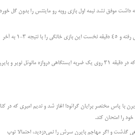
که داشت موفق نشد نیمه اول بازی روبه رو ماینتس را بدون گل خورد
بایرن مونیخ در بازی هفته بیست و پنجم لالیگا به مصاف ماینتس رفته و 45 دقیقه نخست این بازی خانگی را با نتیجه 3-1 به آخر
بایرن با گل‌های هری کین و لئون گورتسکا پیش افتاده می بود که در دقیقه 31 روی یک ضربه ایستگاهی دروازه مانوئل نویر و با
 با پاس مختصر برایان گرائودا اغاز شد و ندیم امیری که در کنا
ود را امتحان کند.
عی گذشت و اگر مهاجم بایرن سرش را نمی‌دزدید، احتمالا توپ