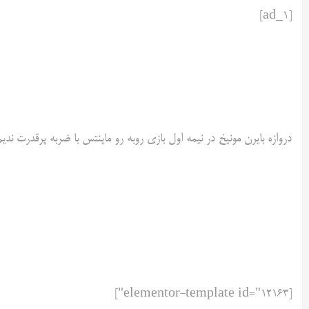
[ad_1]
دروازه بایرن مونیخ در نیمه اول بازی روبه رو ماینتس با ضربه پرقدرت ندیم
[elementor-template id="12163"]