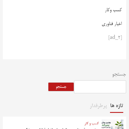
کسب وکار
اخبار فناوری
[ad_2]
جستجو
جستجو
تازه ها
پرطرفدار
کسب و کار