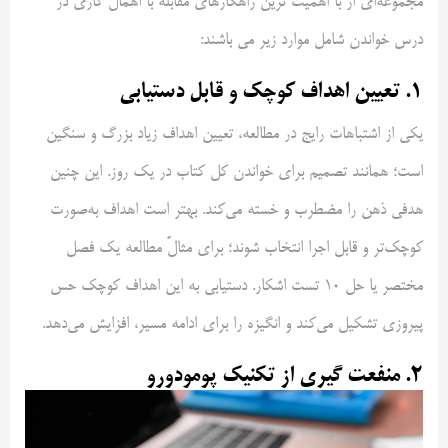
مجموعه‌ای از با اهمیت ترین راهکارهای مقابله با اهمال کاری در
درس خواندن شامل موارد زیر می باشند:
۱. تعیین اهداف کوچک و قابل دستیابی
یکی از اشتباهات رایج در مطالعه، تعیین اهداف زیاد بزرگ و سنگین
است؛ همانند تصمیم برای خواندن کل کتاب در یک روز. این چنین
هدفی ذهن را مضطرب و خسته می‌کند. بهتر است اهداف به‌صورت
کوچک‌تر و قابل اجرا انتخاب شوند؛ برای مثالً مطالعه یک فصل
مختصر یا حل ۱۰ تست اشکار. دستیابی به این اهداف کوچک حس
پیروزی تشکیل می‌کند و انگیزه را برای ادامه مسیر، افزایش می‌دهد.
۲. منفعت گیری از تکنیک پومودورو