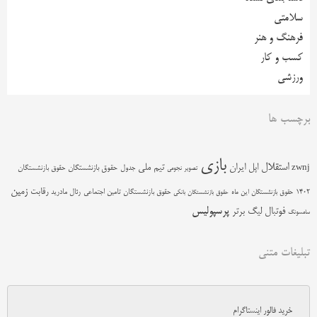
سلامتی
فرهنگ و هنر
کسب و کار
ورزشی
برچسب ها
بازی
استقلال
اپل
ایران
تیم ملی
zwnj
جدول
حقوق بازنشستگان
حقوق بازنشستگان
تصویر نجومی
زمین
رقابت
حقوق بازنشستگان تامین اجتماعی
رئال مادرید
1402
حقوق بازنشستگان این ماه
حقوق بازنشستگان بانکی
پرسپولیس
فوتبال
لیگ برتر
سامسونگ
تبلیغات متنی
خرید فالور اینستاگرام