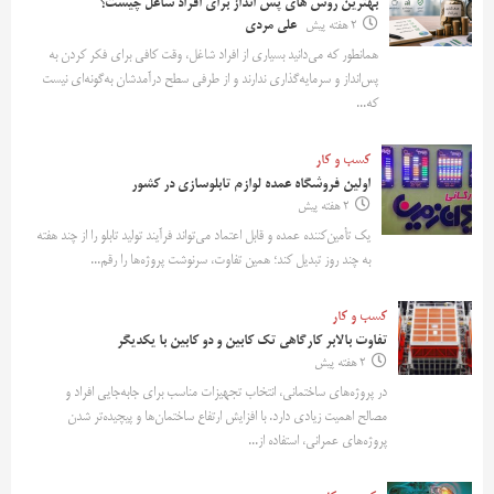
بهترین روش‌ های پس‌ انداز برای افراد شاغل چیست؟
2 هفته پیش
علی مردی
همانطور که می‌دانید بسیاری از افراد شاغل، وقت کافی برای فکر کردن به
پس‌انداز و سرمایه‌گذاری ندارند و از طرفی سطح درآمدشان به‌گونه‌ای نیست
که...
کسب و کار
اولین فروشگاه عمده لوازم تابلوسازی در کشور
2 هفته پیش
یک تأمین‌کننده عمده و قابل اعتماد می‌تواند فرآیند تولید تابلو را از چند هفته
به چند روز تبدیل کند؛ همین تفاوت، سرنوشت پروژه‌ها را رقم...
کسب و کار
تفاوت بالابر کارگاهی تک کابین و دو کابین با یکدیگر
2 هفته پیش
در پروژه‌های ساختمانی، انتخاب تجهیزات مناسب برای جابه‌جایی افراد و
مصالح اهمیت زیادی دارد. با افزایش ارتفاع ساختمان‌ها و پیچیده‌تر شدن
پروژه‌های عمرانی، استفاده از...