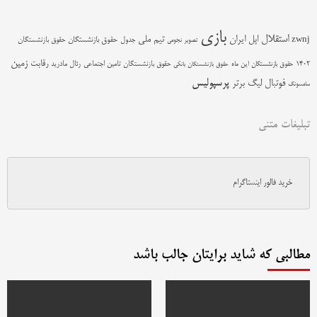
بازی
استقلال
اپل
ایران
تیم ملی
zwnj
جدول
حقوق بازنشستگان
حقوق بازنشستگان
تصویر نجومی
زمین
رقابت
حقوق بازنشستگان تامین اجتماعی
رئال مادرید
1402
حقوق بازنشستگان این ماه
حقوق بازنشستگان بانکی
پرسپولیس
فوتبال
لیگ برتر
سامسونگ
تبلیغات متنی
خرید فالور اینستاگرام
مطالبی که شاید برایتان جالب باشد