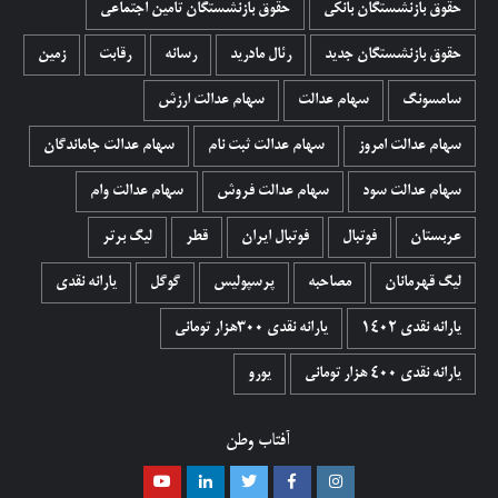
حقوق بازنشستگان بانکی
حقوق بازنشستگان تامین اجتماعی
حقوق بازنشستگان جدید
رئال مادرید
رسانه
رقابت
زمین
سامسونگ
سهام عدالت
سهام عدالت ارزش
سهام عدالت امروز
سهام عدالت ثبت نام
سهام عدالت جاماندگان
سهام عدالت سود
سهام عدالت فروش
سهام عدالت وام
عربستان
فوتبال
فوتبال ایران
قطر
لیگ برتر
لیگ قهرمانان
مصاحبه
پرسپولیس
گوگل
یارانه نقدی
یارانه نقدی 1402
یارانه نقدی ۳۰۰هزار تومانی
یارانه نقدی ۴۰۰ هزار تومانی
یورو
آفتاب وطن
اینستاگرام
فیسبوک
توییتر
لینکدین
یوتیوب