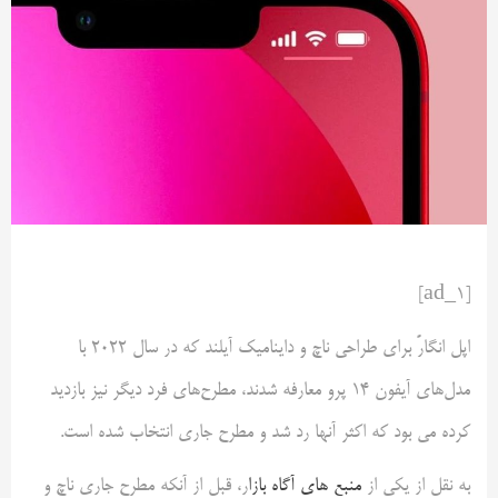
[ad_1]
اپل انگارً برای طراحی ناچ و داینامیک آیلند که در سال 2022 با
مدل‌های آیفون 14 پرو معارفه شدند، مطرح‌های فرد دیگر نیز بازدید
کرده می بود که اکثر آنها رد شد و مطرح جاری انتخاب شده است.
به نقل از یکی از
منبع های آگاه بازا
ر، قبل از آنکه مطرح جاری ناچ و