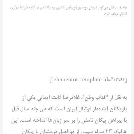
هافبک پیکان می‌گوید تیمش روبه رو ذوب‌آهن شانس برد داشته و در آینده شرایط بهتری
اشکار خواهد کرد.
[elementor-template id="12163"]
به نقل از “افتاب وطن”، غلامرضا ثابت ایمانی یکی از
بازیکنان آینده‌دار فوتبال ایران است که طی چند سال قبل
با پیراهن پیکان نامش را بر سر زبان‌ها انداخته است. این
هافبک 23 ساله سپس از دو فصل درخشان با پیکان