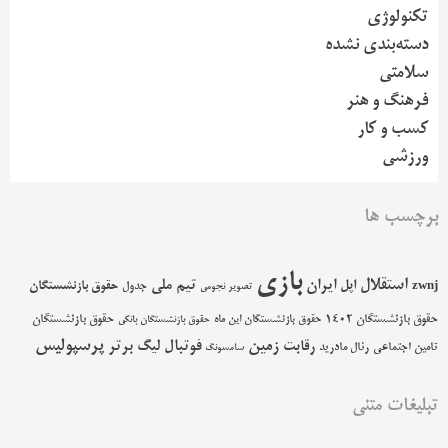
تکنولوژی
دسته‌بندی نشده
سلامتی
فرهنگ و هنر
کسب و کار
ورزشی
برچسب ها
بازی
استقلال
اپل
ایران
تیم ملی
حقوق بازنشستگان
zwnj
جدول
تصویر نجومی
حقوق بازنشستگان 1402
حقوق بازنشستگان
حقوق بازنشستگان این ماه
حقوق بازنشستگان بانکی
پرسپولیس
زمین
فوتبال
رقابت
لیگ برتر
تامین اجتماعی
رئال مادرید
سامسونگ
تبلیغات متنی