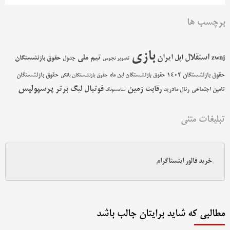
برچسب ها
بازی
استقلال
اپل
ایران
تیم ملی
حقوق بازنشستگان
zwnj
جدول
تصویر نجومی
حقوق بازنشستگان 1402
حقوق بازنشستگان
حقوق بازنشستگان این ماه
حقوق بازنشستگان بانکی
پرسپولیس
زمین
فوتبال
رقابت
لیگ برتر
تامین اجتماعی
رئال مادرید
سامسونگ
تبلیغات متنی
خرید فالور اینستاگرام
مطالبی که شاید برایتان جالب باشد