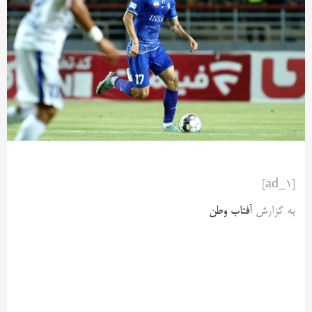
[ad_1]
به گزارش
آفتاب وطن