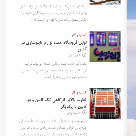
همانطور که می‌دانید بسیاری از افراد شاغل، وقت کافی
برای فکر کردن به پس‌انداز و سرمایه‌گذاری ندارند و از
طرفی سطح درآمدشان به‌گونه‌ای نیست که...
کسب و کار
اولین فروشگاه عمده لوازم تابلوسازی در
کشور
2 هفته پیش
یک تأمین‌کننده عمده و قابل اعتماد می‌تواند فرآیند
تولید تابلو را از چند هفته به چند روز تبدیل کند؛ همین
تفاوت، سرنوشت پروژه‌ها را رقم...
کسب و کار
تفاوت بالابر کارگاهی تک کابین و دو
کابین با یکدیگر
2 هفته پیش
در پروژه‌های ساختمانی، انتخاب تجهیزات مناسب برای
جابه‌جایی افراد و مصالح اهمیت زیادی دارد. با افزایش
ارتفاع ساختمان‌ها و پیچیده‌تر شدن پروژه‌های عمرانی،