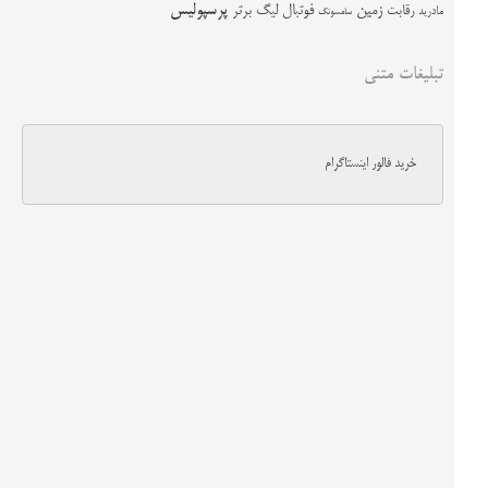
زمین
پرسپولیس
رقابت
فوتبال
لیگ برتر
مادرید
سامسونگ
تبلیغات متنی
خرید فالور اینستاگرام