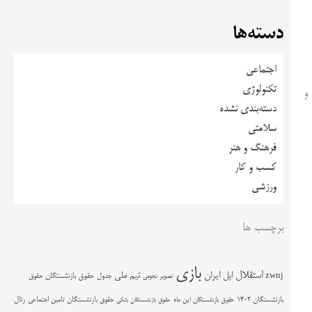
دسته‌ها
اجتماعی
تکنولوژی
 و
دسته‌بندی نشده
سلامتی
فرهنگ و هنر
کسب و کار
ورزشی
برچسب ها
بازی
استقلال
اپل
ایران
تیم ملی
zwnj
جدول
حقوق بازنشستگان
حقوق
تصویر نجومی
حقوق بازنشستگان تامین اجتماعی
رئال
بازنشستگان 1402
حقوق بازنشستگان این ماه
حقوق بازنشستگان بانکی