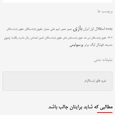
برچسب ها
بازی
استقلال
اپل
ایران
تیم ملی
zwnj
جدول
حقوق بازنشستگان
حقوق بازنشستگان
تصویر نجومی
زمین
رقابت
حقوق بازنشستگان تامین اجتماعی
رئال مادرید
1402
حقوق بازنشستگان این ماه
حقوق بازنشستگان بانکی
پرسپولیس
فوتبال
لیگ برتر
سامسونگ
تبلیغات متنی
خرید فالور اینستاگرام
مطالبی که شاید برایتان جالب باشد