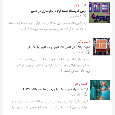
کسب و کار
اولین فروشگاه عمده لوازم تابلوسازی در کشور
1 هفته پیش
یک تأمین‌کننده عمده و قابل اعتماد می‌تواند فرآیند تولید تابلو را از چند هفته
به چند روز تبدیل کند؛ همین تفاوت، سرنوشت پروژه‌ها را رقم...
کسب و کار
تفاوت بالابر کارگاهی تک کابین و دو کابین با یکدیگر
2 هفته پیش
در پروژه‌های ساختمانی، انتخاب تجهیزات مناسب برای جابه‌جایی افراد و
مصالح اهمیت زیادی دارد. با افزایش ارتفاع ساختمان‌ها و پیچیده‌تر شدن
پروژه‌های عمرانی، استفاده از...
کسب و کار
ارتباط التهاب مزمن با بیماری‌های مختلف مانند HPV
2 هفته پیش
التهاب یکی از واکنش‌های طبیعی بدن برای مقابله با آسیب‌ها، عفونت‌ها و
عوامل بیماری‌زا است. زمانی که بدن با یک عامل خارجی مانند ویروس یا...