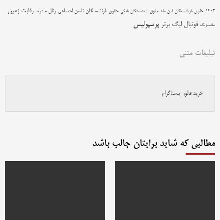
زمین
رقابت
حقوق بازنشستگان تامین اجتماعی
رئال مادرید
1402
حقوق بازنشستگان این ماه
حقوق بازنشستگان بانکی
پرسپولیس
فوتبال
لیگ برتر
سامسونگ
تبلیغات متنی
خرید فالور اینستاگرام
مطالبی که شاید برایتان جالب باشد