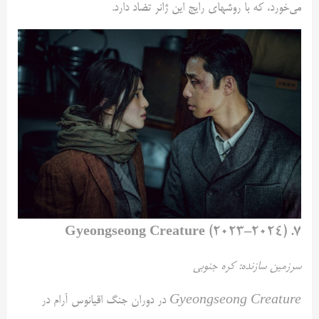
می‌خورد، که با روشهای رایج این ژانر تضاد دارد.
۷. Gyeongseong Creature (۲۰۲۳–۲۰۲۴)
سرزمین سازنده: کره جنوبی
Gyeongseong Creature
در دوران جنگ اقیانوس آرام در