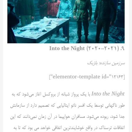
۹. Into the Night (۲۰۲۰–۲۰۲۱)
سرزمین سازنده: بلژیک
[elementor-template id="12163"]
Into the Night
با یک پرواز شبانه از بروکسل اغاز می‌شود که به
طور ناگهانی توسط یک افسر ناتو ایتالیایی که تصمیم دارد از سازمانش
جدا شود، ربوده می‌شود. مسافران هواپیما در آن زمان نمی‌دانند که این
اتفاقات ترسناک در واقع خوشایندترین اتفاقی خواهد می بود که تا به