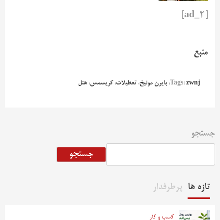
[ad_2]
منبع
zwnj
Tags:
،
بایرن مونیخ
،
تعطیلات
،
کریسمس
،
هتل
جستجو
جستجو
تازه ها
پرطرفدار
کسب و کار