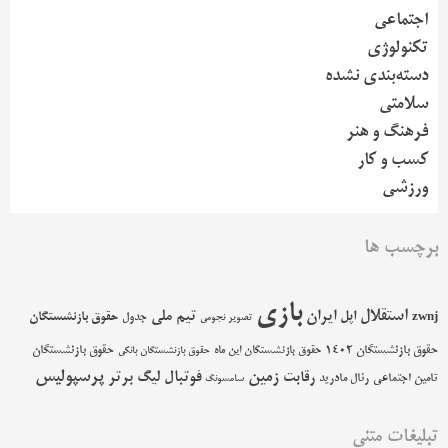
اجتماعی
تکنولوژی
دسته‌بندی نشده
سلامتی
فرهنگ و هنر
کسب و کار
ورزشی
برچسب ها
بازی
استقلال
اپل
ایران
تیم ملی
حقوق بازنشستگان
zwnj
جدول
تصویر نجومی
حقوق بازنشستگان 1402
حقوق بازنشستگان
حقوق بازنشستگان این ماه
حقوق بازنشستگان بانکی
پرسپولیس
زمین
فوتبال
رقابت
لیگ برتر
تامین اجتماعی
رئال مادرید
سامسونگ
تبلیغات متنی