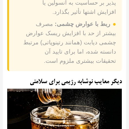
پذیر بر حساسیت به انسولین یا
افزایش اشتها تأثیر بگذارد.
●
ربط با عوارض چشمی:
مصرف
بیشتر از حد با افزایش ریسک عوارض
چشمی دیابت (همانند رتینوپاتی) مرتبط
دانسته شده، اما برای تایید آن
تحقیقات بیشتری ملزوم است.
دیگر معایب نوشابه رژیمی برای سلامتی