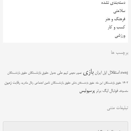
دسته‌بندی نشده
سلامتی
فرهنگ و هنر
کسب و کار
ورزشی
برچسب ها
بازی
استقلال
اپل
ایران
تیم ملی
zwnj
جدول
حقوق بازنشستگان
حقوق بازنشستگان
تصویر نجومی
زمین
رقابت
حقوق بازنشستگان تامین اجتماعی
رئال مادرید
1402
حقوق بازنشستگان این ماه
حقوق بازنشستگان بانکی
پرسپولیس
فوتبال
لیگ برتر
سامسونگ
تبلیغات متنی