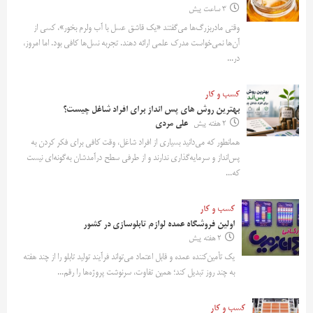
3 ساعت پیش
وقتی مادربزرگ‌ها می‌گفتند «یک قاشق عسل با آب ولرم بخور»، کسی از
آن‌ها نمی‌خواست مدرک علمی ارائه دهند. تجربه نسل‌ها کافی بود. اما امروز،
در...
کسب و کار
بهترین روش‌ های پس‌ انداز برای افراد شاغل چیست؟
2 هفته پیش
علی مردی
همانطور که می‌دانید بسیاری از افراد شاغل، وقت کافی برای فکر کردن به
پس‌انداز و سرمایه‌گذاری ندارند و از طرفی سطح درآمدشان به‌گونه‌ای نیست
که...
کسب و کار
اولین فروشگاه عمده لوازم تابلوسازی در کشور
2 هفته پیش
یک تأمین‌کننده عمده و قابل اعتماد می‌تواند فرآیند تولید تابلو را از چند هفته
به چند روز تبدیل کند؛ همین تفاوت، سرنوشت پروژه‌ها را رقم...
کسب و کار