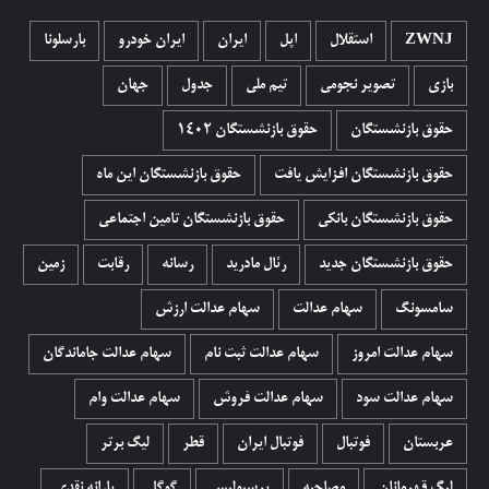
ZWNJ
استقلال
اپل
ایران
ایران خودرو
بارسلونا
بازی
تصویر نجومی
تیم ملی
جدول
جهان
حقوق بازنشستگان
حقوق بازنشستگان 1402
حقوق بازنشستگان افزایش یافت
حقوق بازنشستگان این ماه
حقوق بازنشستگان بانکی
حقوق بازنشستگان تامین اجتماعی
حقوق بازنشستگان جدید
رئال مادرید
رسانه
رقابت
زمین
سامسونگ
سهام عدالت
سهام عدالت ارزش
سهام عدالت امروز
سهام عدالت ثبت نام
سهام عدالت جاماندگان
سهام عدالت سود
سهام عدالت فروش
سهام عدالت وام
عربستان
فوتبال
فوتبال ایران
قطر
لیگ برتر
لیگ قهرمانان
مصاحبه
پرسپولیس
گوگل
یارانه نقدی