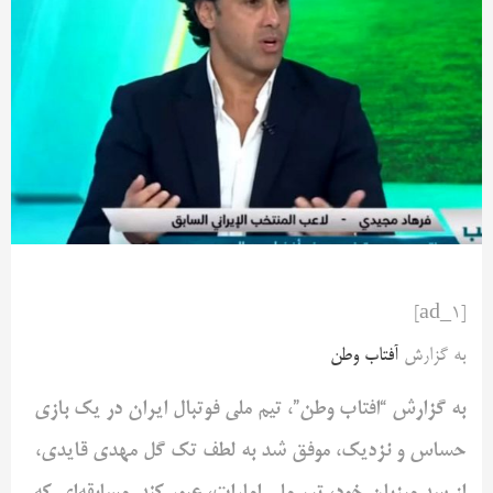
[ad_1]
به گزارش
آفتاب وطن
به گزارش “افتاب وطن”، تیم ملی فوتبال ایران در یک بازی
حساس و نزدیک، موفق شد به لطف تک گل مهدی قایدی،