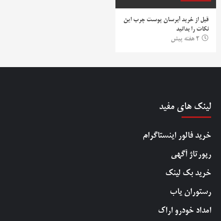
قبل از خرید آبرسان پوست چرب این
نکات را بدانید
2 هفته پیش
لینک های مفید
خرید فالور اینستاگرام
رپورتاژ آگهی
خرید بک لینک
رستوران یاب
امداد خودرو اراک