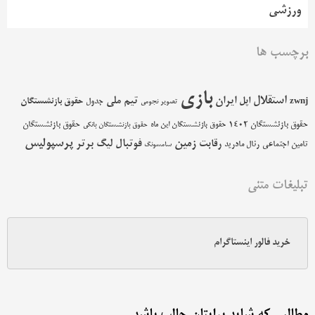
ورزشی
برچسب ها
بازی
استقلال
اپل
ایران
تیم ملی
حقوق بازنشستگان
zwnj
جدول
تصویر نجومی
حقوق بازنشستگان 1402
حقوق بازنشستگان
حقوق بازنشستگان این ماه
حقوق بازنشستگان بانکی
پرسپولیس
زمین
فوتبال
رقابت
لیگ برتر
تامین اجتماعی
رئال مادرید
سامسونگ
تبلیغات متنی
خرید فالور اینستاگرام