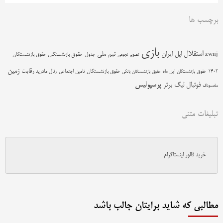
برچسب ها
بازی
استقلال
اپل
ایران
تیم ملی
zwnj
جدول
حقوق بازنشستگان
حقوق بازنشستگان
تصویر نجومی
زمین
رقابت
حقوق بازنشستگان تامین اجتماعی
رئال مادرید
1402
حقوق بازنشستگان این ماه
حقوق بازنشستگان بانکی
پرسپولیس
فوتبال
لیگ برتر
سامسونگ
تبلیغات متنی
خرید فالور اینستاگرام
مطالبی که شاید برایتان جالب باشد