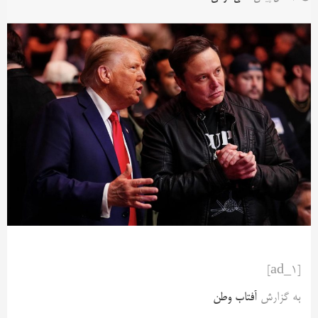
[ad_1]
به گزارش
آفتاب وطن