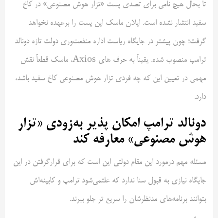
تا بحال هیچ نامی برای تصدی پست «تزار هوش مصنوعی» در کاخ
سفید انتشار نشده است. ایلان ماسک این پست را برعهده نخواهد
گرفت؛ چون پیشتر در جایگاه ریاست اداره منفعت‌وری دولت تازه دونالد
ترامپ منصوب شده. یقیناً به حرف های Axios، ماسک قطعاً نقش
مهمی در تعیین این که چه فردی تزار هوش مصنوعی کاخ سفید باشد،
دارد.
دونالد ترامپ امکان پذیر به‌زودی «تزار
هوش مصنوعی» معارفه کند
مسئله مهم درمورد این مقام دولتی این است که برای قرارگرفتن در این
جایگاه نیازی به قبول سنا ندارد که علتمی‌شود ترامپ و کابینه‌اش
بتوانند برنامه‌های مدنظرشان را سریع تر جلو ببرند.