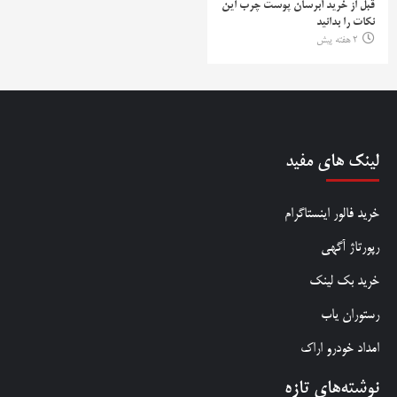
قبل از خرید آبرسان پوست چرب این
نکات را بدانید
2 هفته پیش
لینک های مفید
خرید فالور اینستاگرام
رپورتاژ آگهی
خرید بک لینک
رستوران یاب
امداد خودرو اراک
نوشته‌های تازه