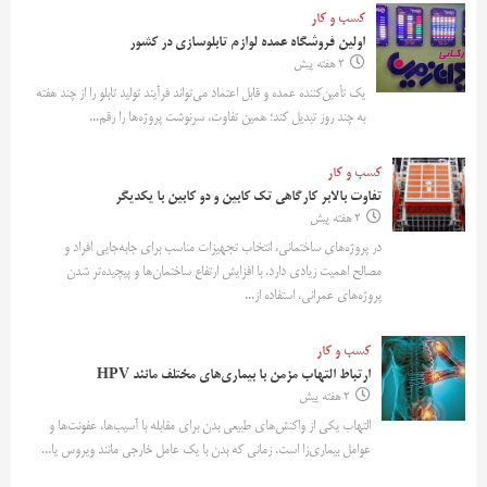
کسب و کار
اولین فروشگاه عمده لوازم تابلوسازی در کشور
2 هفته پیش
یک تأمین‌کننده عمده و قابل اعتماد می‌تواند فرآیند تولید تابلو را از چند هفته
به چند روز تبدیل کند؛ همین تفاوت، سرنوشت پروژه‌ها را رقم...
کسب و کار
تفاوت بالابر کارگاهی تک کابین و دو کابین با یکدیگر
2 هفته پیش
در پروژه‌های ساختمانی، انتخاب تجهیزات مناسب برای جابه‌جایی افراد و
مصالح اهمیت زیادی دارد. با افزایش ارتفاع ساختمان‌ها و پیچیده‌تر شدن
پروژه‌های عمرانی، استفاده از...
کسب و کار
ارتباط التهاب مزمن با بیماری‌های مختلف مانند HPV
2 هفته پیش
التهاب یکی از واکنش‌های طبیعی بدن برای مقابله با آسیب‌ها، عفونت‌ها و
عوامل بیماری‌زا است. زمانی که بدن با یک عامل خارجی مانند ویروس یا...