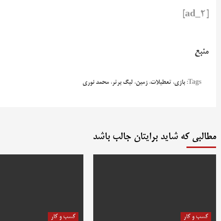
[ad_2]
منبع
Tags:
بازی
،
تعطیلات
،
زمین
،
لیگ برتر
،
محمد نوری
مطالبی که شاید برایتان جالب باشد
کسب و کار
کسب و کار