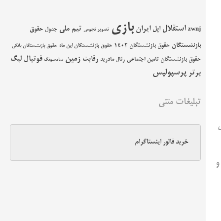
بازی
استقلال
اپل
ایران
تیم ملی
حقوق
zwnj
جدول
تصویر نجومی
بازنشستگان
حقوق بازنشستگان 1402
حقوق بازنشستگان این ماه
حقوق بازنشستگان بانکی
زمین
فوتبال
رقابت
لیگ
حقوق بازنشستگان تامین اجتماعی
رئال مادرید
سامسونگ
پرسپولیس
برتر
تبلیغات متنی
ی
خرید فالور اینستاگرام
رم بازی سپس هم VAR باشد و