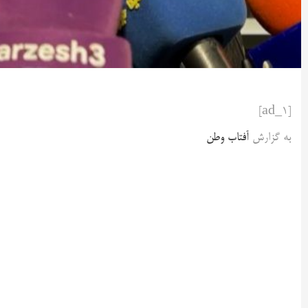
[ad_1]
به گزارش
آفتاب وطن