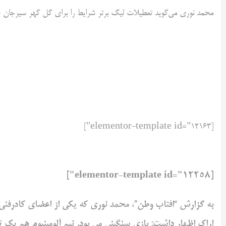
محمد نوری می‌گوید تعطیلات لیگ برتر شرایط را برای گل گهر سیرجان
[elementor-template id="12163"]
[elementor-template id="12258"]
به گزارش “افتاب وطن”، محمد نوری که یکی از اعضای کادرفنی م
اراک اظهار داشت: بازی سنگینی می بود. تیم آلومینیوم هم یک ت