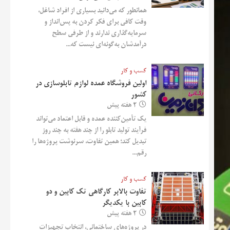
همانطور که می‌دانید بسیاری از افراد شاغل،
وقت کافی برای فکر کردن به پس‌انداز و
سرمایه‌گذاری ندارند و از طرفی سطح
درآمدشان به‌گونه‌ای نیست که...
کسب و کار
اولین فروشگاه عمده لوازم تابلوسازی در
کشور
2 هفته پیش
یک تأمین‌کننده عمده و قابل اعتماد می‌تواند
فرآیند تولید تابلو را از چند هفته به چند روز
تبدیل کند؛ همین تفاوت، سرنوشت پروژه‌ها را
رقم...
کسب و کار
تفاوت بالابر کارگاهی تک کابین و دو
کابین با یکدیگر
2 هفته پیش
در پروژه‌های ساختمانی، انتخاب تجهیزات