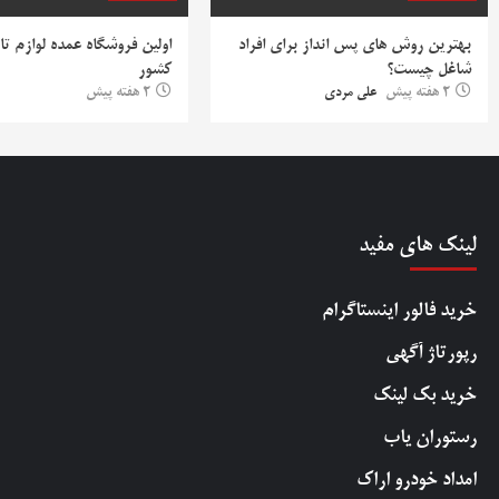
بهترین روش‌ های پس‌ انداز برای افراد
اولین فروشگاه عمده لوازم تا
شاغل چیست؟
کشور
2 هفته پیش
علی مردی
2 هفته پیش
لینک های مفید
خرید فالور اینستاگرام
رپورتاژ آگهی
خرید بک لینک
رستوران یاب
امداد خودرو اراک