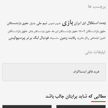
برچسب ها
بازی
استقلال
اپل
ایران
تیم ملی
حقوق بازنشستگان
zwnj
جدول
تصویر نجومی
حقوق بازنشستگان 1402
حقوق بازنشستگان
حقوق بازنشستگان این ماه
حقوق بازنشستگان بانکی
پرسپولیس
زمین
فوتبال
رقابت
لیگ برتر
تامین اجتماعی
رئال مادرید
سامسونگ
تبلیغات متنی
خرید فالور اینستاگرام
مطالبی که شاید برایتان جالب باشد