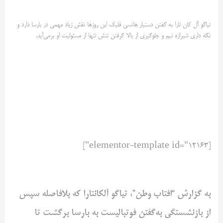
تیاگو آل کان تارا به گفتن دستیار هانسی فلیک این روزها نقش زیاد ‌مهمی در بارسا دارد و
نگه داری شیرازه تیم و جلوگیری از بالا گرفتن تنش ‌تنها از مسئولیت او برمی‌آید. ‌
[elementor-template id="12163"]
به گزارش “افتاب وطن”، تیاگو آلکانتارا که بلافاصله سپس
از بازنشستگی ‌به‌گفتن فوتبالیست به بارسا برگشت تا