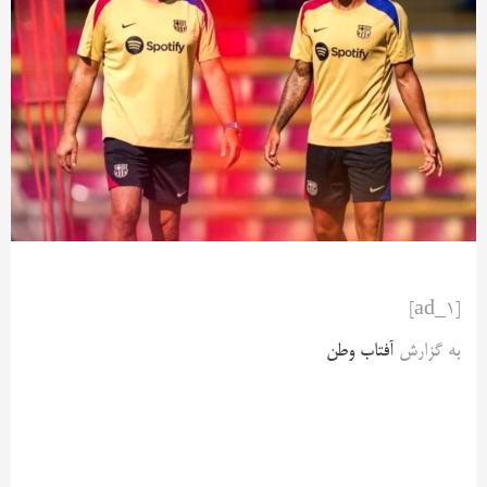
[ad_1]
به گزارش
آفتاب وطن