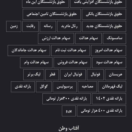
حقوق بازنشستگان افزایش یافت
حقوق بازنشستگان این ماه
حقوق بازنشستگان بانکی
حقوق بازنشستگان تامین اجتماعی
حقوق بازنشستگان جدید
رئال مادرید
رسانه
رقابت
زمین
سامسونگ
سهام عدالت
سهام عدالت ارزش
سهام عدالت امروز
سهام عدالت ثبت نام
سهام عدالت جاماندگان
سهام عدالت سود
سهام عدالت فروش
سهام عدالت وام
عربستان
فوتبال
فوتبال ایران
قطر
لیگ برتر
لیگ قهرمانان
مصاحبه
پرسپولیس
گوگل
یارانه نقدی
یارانه نقدی 1402
یارانه نقدی ۳۰۰هزار تومانی
یارانه نقدی ۴۰۰ هزار تومانی
یورو
آفتاب وطن