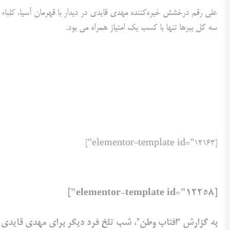
علی رقم درخشش خیره‌کننده مهدی قایدی در دیدار با قهرمان آسیا، کلباء ا
سه گل ببرها تنها با کسب یک امتیاز همراه می بود.
[elementor-template id="12163"]
[elementor-template id="12258"]
به گزارش “افتاب وطن”، شب تلخ فرد دیگر برای مهدی قایدی رق