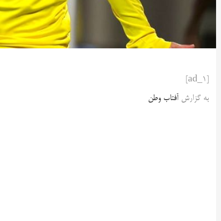
[ad_1]
به گزارش
آفتاب وطن