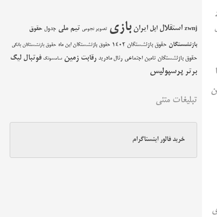
بازی
استقلال
اپل
ایران
تیم ملی
حقوق
zwnj
جدول
تصویر نجومی
بازنشستگان
حقوق بازنشستگان 1402
حقوق بازنشستگان این ماه
حقوق بازنشستگان بانکی
زمین
فوتبال
رقابت
لیگ
حقوق بازنشستگان تامین اجتماعی
رئال مادرید
سامسونگ
پرسپولیس
برتر
ن
تبلیغات متنی
خرید فالور اینستاگرام
ی