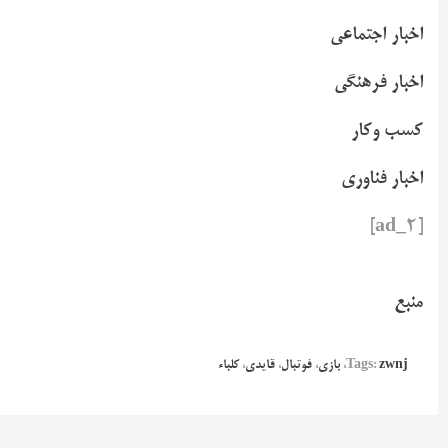
اخبار اجتماعی
اخبار فرهنگی
کسب وکار
اخبار فناوری
[ad_2]
منبع
zwnj
Tags:
،
بازی
،
فوتبال
،
قایدی
،
کلباء