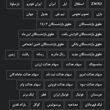
ZWNJ
استقلال
اپل
ایران
ایران خودرو
بارسلونا
بازی
تصویر نجومی
تیم ملی
جدول
جهان
حقوق بازنشستگان
حقوق بازنشستگان 1402
حقوق بازنشستگان افزایش یافت
حقوق بازنشستگان این ماه
حقوق بازنشستگان بانکی
حقوق بازنشستگان تامین اجتماعی
حقوق بازنشستگان جدید
رئال مادرید
رسانه
رقابت
زمین
سامسونگ
سهام عدالت
سهام عدالت ارزش
سهام عدالت امروز
سهام عدالت ثبت نام
سهام عدالت جاماندگان
سهام عدالت سود
سهام عدالت فروش
سهام عدالت وام
عربستان
فوتبال
فوتبال ایران
قطر
لیگ برتر
لیگ قهرمانان
مصاحبه
پرسپولیس
گوگل
یارانه نقدی