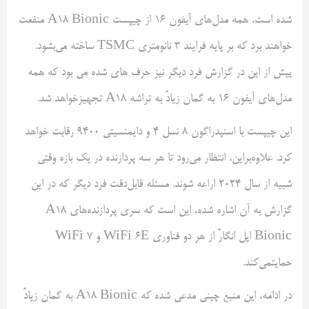
شده است، همه مدل‌های آیفون‌ 16 از چیپست A18 Bionic منفعت
خواهند برد که بر پایه فرایند 3 نانومتری TSMC ساخته می‌بشود.
پیش از این در گزارش فرد دیگر نیز حرف های‌ شده می بود که همه
مدل‌های آیفون 16 به گمان زیادً به تراشه A18 تجهیزخواهد شد.
این چیپست با اسنپدراگون 8 نسل 4 و دایمنسیتی 9400 رقابت خواهد
کرد. علاوه‌براین، انتظار می‌رود تا هر سه پردازنده در یک بازه وقتی
شبیه از سال 2024 اراعه شوند. مسئله قابل‌دقت فرد دیگر که در این
گزارش به آن اشاره شده، این است که سری پردازنده‌های A18
Bionic اپل انگارً از هر دو فناوری WiFi 6E و WiFi 7
حمایتمی‌کند.
در ادامه، این منبع چینی مدعی شده که A18 Bionic به گمان زیادً