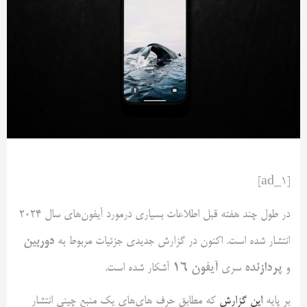
[ad_1]
در طول چند هفته قبل اطلاعات بسیاری درمورد آیفون‌های سال 2024
دوربین
انتشار شده است. اکنون در گزارش جدیدی جزئیات مربوط به
پردازنده
آیفون 16
و
سری
آشکار شده است.
بر پایه
این گزارش
که مطابق حرف های‌های یک منبع چینی انتشار