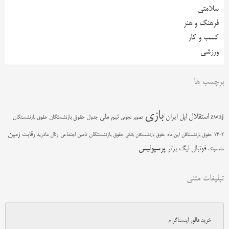
سلامتی
فرهنگ و هنر
کسب و کار
ورزشی
برچسب ها
بازی
استقلال
اپل
ایران
تیم ملی
zwnj
جدول
حقوق بازنشستگان
حقوق بازنشستگان
تصویر نجومی
زمین
رقابت
حقوق بازنشستگان تامین اجتماعی
رئال مادرید
1402
حقوق بازنشستگان این ماه
حقوق بازنشستگان بانکی
پرسپولیس
فوتبال
لیگ برتر
سامسونگ
تبلیغات متنی
خرید فالور اینستاگرام